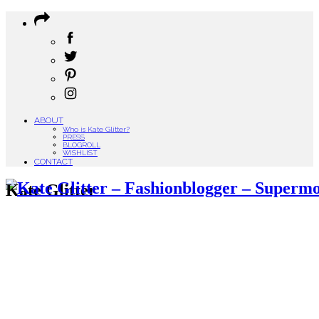
ABOUT
Who is Kate Glitter?
PRESS
BLOGROLL
WISHLIST
CONTACT
Kate Glitter