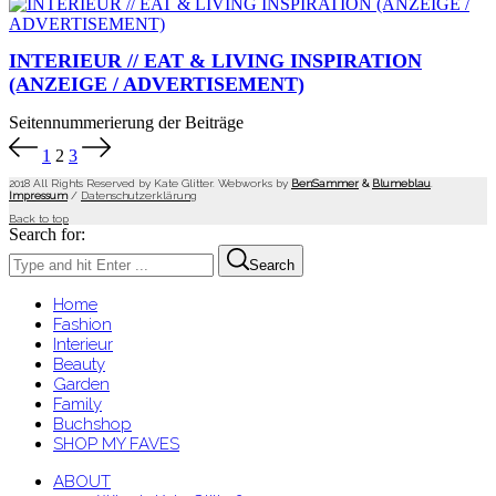
INTERIEUR // EAT & LIVING INSPIRATION
(ANZEIGE / ADVERTISEMENT)
Seitennummerierung der Beiträge
1
2
3
2018 All Rights Reserved by Kate Glitter. Webworks by
BenSammer
&
Blumeblau
.
Impressum
/
Datenschutzerklärung
Back to top
Search for:
Search
Home
Fashion
Interieur
Beauty
Garden
Family
Buchshop
SHOP MY FAVES
ABOUT