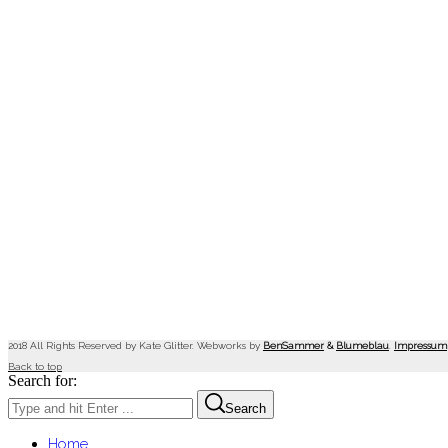
2018 All Rights Reserved by Kate Glitter. Webworks by
BenSammer
&
Blumeblau
.
Impressum
Back to top
Search for:
Search
Home