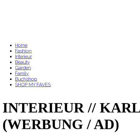
Home
Fashion
Interieur
Beauty
Garden
Family
Buchshop
SHOP MY FAVES
INTERIEUR // KA
(WERBUNG / AD)