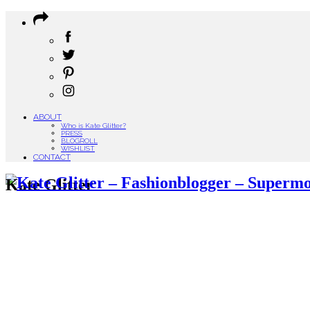
ABOUT
Who is Kate Glitter?
PRESS
BLOGROLL
WISHLIST
CONTACT
Kate Glitter