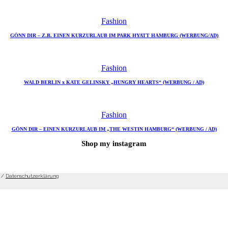
Fashion
GÖNN DIR – Z.B. EINEN KURZURLAUB IM PARK HYATT HAMBURG (WERBUNG/AD)
Fashion
WALD BERLIN x KATE GELINSKY „HUNGRY HEARTS“ (WERBUNG / AD)
Fashion
GÖNN DIR – EINEN KURZURLAUB IM „THE WESTIN HAMBURG“ (WERBUNG / AD)
Shop my instagram
/
Datenschutzerklärung