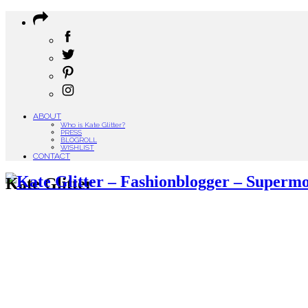
ABOUT
Who is Kate Glitter?
PRESS
BLOGROLL
WISHLIST
CONTACT
Kate Glitter