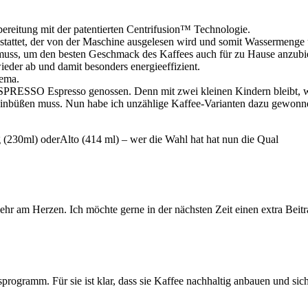
ereitung mit der patentierten Centrifusion™ Technologie.
estattet, der von der Maschine ausgelesen wird und somit Wassermenge
 muss, um den besten Geschmack des Kaffees auch für zu Hause anzubi
ieder ab und damit besonders energieeffizient.
rema.
SPRESSO Espresso genossen. Denn mit zwei kleinen Kindern bleibt, wen
s einbüßen muss. Nun habe ich unzählige Kaffee-Varianten dazu gewonne
(230ml) oderAlto (414 ml) – wer die Wahl hat hat nun die Qual
sehr am Herzen. Ich möchte gerne in der nächsten Zeit einen extra Bei
rogramm. Für sie ist klar, dass sie Kaffee nachhaltig anbauen und s