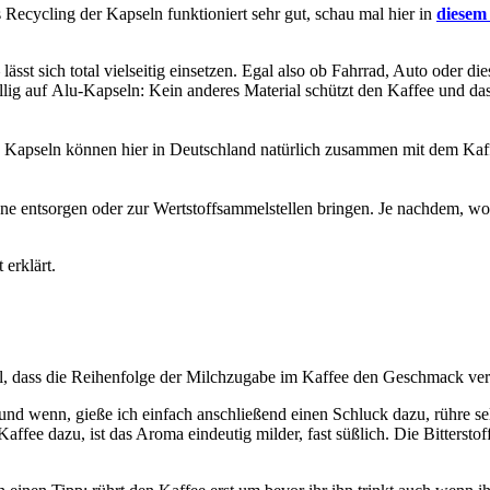
Recycling der Kapseln funktioniert sehr gut, schau mal hier in
diesem
st sich total vielseitig einsetzen. Egal also ob Fahrrad, Auto oder di
lig auf Alu-Kapseln: Kein anderes Material schützt den Kaffee und da
e Kapseln können hier in Deutschland natürlich zusammen mit dem Kaff
ne entsorgen oder zur Wertstoffsammelstellen bringen. Je nachdem, w
erklärt.
piel, dass die Reihenfolge der Milchzugabe im Kaffee den Geschmack ve
e und wenn, gieße ich einfach anschließend einen Schluck dazu, rühre 
affee dazu, ist das Aroma eindeutig milder, fast süßlich. Die Bitterst