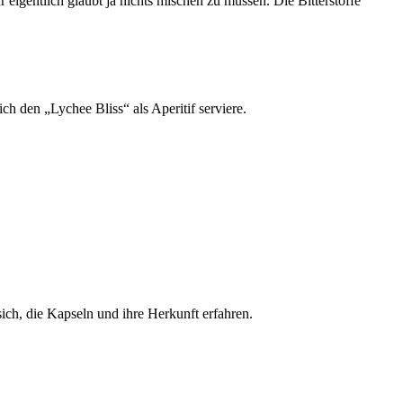
 eigentlich glaubt ja nichts mischen zu müssen. Die Bitterstoffe
h den „Lychee Bliss“ als Aperitif serviere.
ich, die Kapseln und ihre Herkunft erfahren.