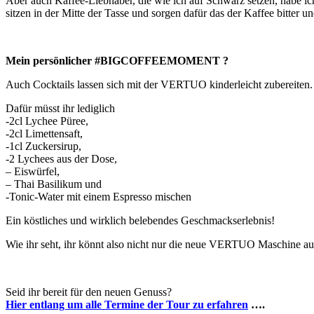
Aber auch Kaffee-Liebhaber, die wie ich auf Schwarz setzen, habe ich 
sitzen in der Mitte der Tasse und sorgen dafür das der Kaffee bitter 
Mein persönlicher #BIGCOFFEEMOMENT ?
Auch Cocktails lassen sich mit der VERTUO kinderleicht zubereiten. I
Dafür müsst ihr lediglich
-2cl Lychee Püree,
-2cl Limettensaft,
-1cl Zuckersirup,
-2 Lychees aus der Dose,
– Eiswürfel,
– Thai Basilikum und
-Tonic-Water mit einem Espresso mischen
Ein köstliches und wirklich belebendes Geschmackserlebnis!
Wie ihr seht, ihr könnt also nicht nur die neue VERTUO Maschine auf
Seid ihr bereit für den neuen Genuss?
Hier entlang um alle Termine der Tour zu erfahren
….