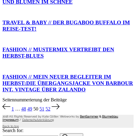
UND BLUMEN IM SCHNEE
TRAVEL & BABY // DER BUGABOO BUFFALO IM
REISE-TEST!
FASHION // MUSTERMIX VERTREIBT DEN
HERBST-BLUES
FASHION // MEIN NEUER BEGLEITER IM
HERBST:DIE ÜBERGANGSJACKE VON BARBOUR
INT. VINTAGE ÜBER ZALANDO
Seitennummerierung der Beiträge
1
…
48
49
50
51
52
2018 All Rights Reserved by Kate Glitter. Webworks by
BenSammer
&
Blumeblau
.
Impressum
/
Datenschutzerklärung
Back to top
Search for: