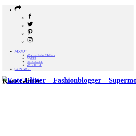
ABOUT
Who is Kate Glitter?
PRESS
BLOGROLL
WISHLIST
CONTACT
Kate Glitter