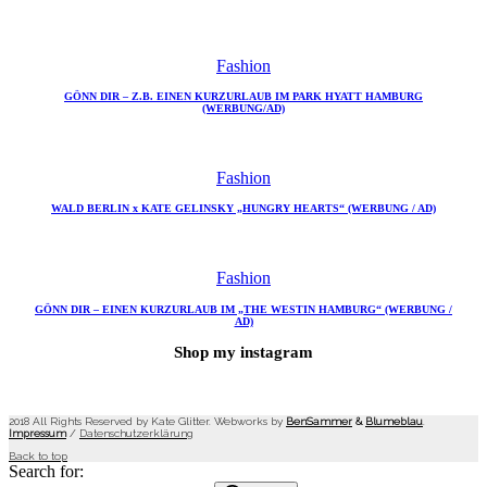
Fashion
GÖNN DIR – Z.B. EINEN KURZURLAUB IM PARK HYATT HAMBURG
(WERBUNG/AD)
Fashion
WALD BERLIN x KATE GELINSKY „HUNGRY HEARTS“ (WERBUNG / AD)
Fashion
GÖNN DIR – EINEN KURZURLAUB IM „THE WESTIN HAMBURG“ (WERBUNG /
AD)
Shop my instagram
2018 All Rights Reserved by Kate Glitter. Webworks by
BenSammer
&
Blumeblau
.
Impressum
/
Datenschutzerklärung
Back to top
Search for: