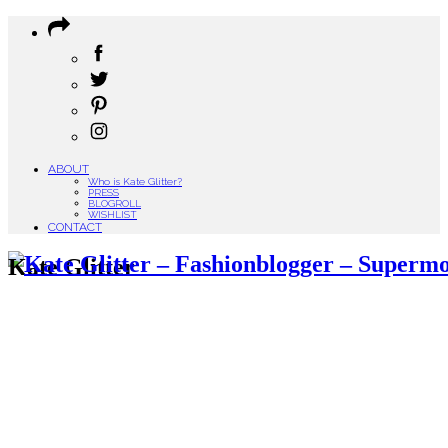
ABOUT
Who is Kate Glitter?
PRESS
BLOGROLL
WISHLIST
CONTACT
Kate Glitter