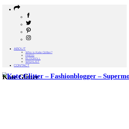
ABOUT
Who is Kate Glitter?
PRESS
BLOGROLL
WISHLIST
CONTACT
Kate Glitter