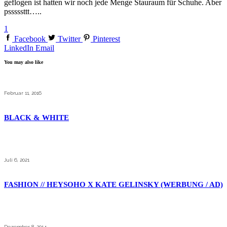
geflogen ist hatten wir noch jede Menge Stauraum für Schuhe. Aber
psssssttt…..
1
Facebook
Twitter
Pinterest
LinkedIn
Email
You may also like
Februar 11, 2016
BLACK & WHITE
Juli 6, 2021
FASHION // HEYSOHO X KATE GELINSKY (WERBUNG / AD)
Dezember 8, 2014