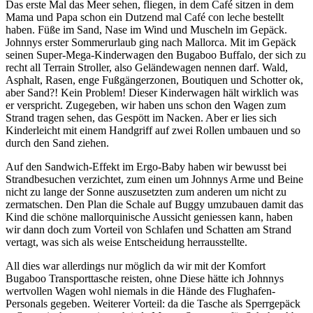
Das erste Mal das Meer sehen, fliegen, in dem Café sitzen in dem
Mama und Papa schon ein Dutzend mal Café con leche bestellt
haben. Füße im Sand, Nase im Wind und Muscheln im Gepäck.
Johnnys erster Sommerurlaub ging nach Mallorca. Mit im Gepäck
seinen Super-Mega-Kinderwagen den Bugaboo Buffalo, der sich zu
recht all Terrain Stroller, also Geländewagen nennen darf. Wald,
Asphalt, Rasen, enge Fußgängerzonen, Boutiquen und Schotter ok,
aber Sand?! Kein Problem! Dieser Kinderwagen hält wirklich was
er verspricht. Zugegeben, wir haben uns schon den Wagen zum
Strand tragen sehen, das Gespött im Nacken. Aber er lies sich
Kinderleicht mit einem Handgriff auf zwei Rollen umbauen und so
durch den Sand ziehen.
Auf den Sandwich-Effekt im Ergo-Baby haben wir bewusst bei
Strandbesuchen verzichtet, zum einen um Johnnys Arme und Beine
nicht zu lange der Sonne auszusetzten zum anderen um nicht zu
zermatschen. Den Plan die Schale auf Buggy umzubauen damit das
Kind die schöne mallorquinische Aussicht geniessen kann, haben
wir dann doch zum Vorteil von Schlafen und Schatten am Strand
vertagt, was sich als weise Entscheidung herrausstellte.
All dies war allerdings nur möglich da wir mit der Komfort
Bugaboo Transporttasche reisten, ohne Diese hätte ich Johnnys
wertvollen Wagen wohl niemals in die Hände des Flughafen-
Personals gegeben. Weiterer Vorteil: da die Tasche als Sperrgepäck