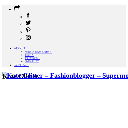
ABOUT
Who is Kate Glitter?
PRESS
BLOGROLL
WISHLIST
CONTACT
Kate Glitter