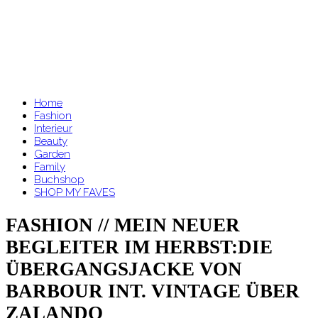
Home
Fashion
Interieur
Beauty
Garden
Family
Buchshop
SHOP MY FAVES
FASHION // MEIN NEUER
BEGLEITER IM HERBST:DIE
ÜBERGANGSJACKE VON
BARBOUR INT. VINTAGE ÜBER
ZALANDO