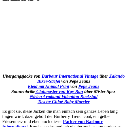
Übergangsjacke von
Barbour International Vintage
über
Zalando
Biker-Stiefel
von Pepe Jeans
Kleid mit Animal Print
von
Pepe Jeans
Sonnenbrille
Clubmaster von Ray Ban
über Mister Spex
Nieten Armband Valentino Rockstud
Tasche Chloé Baby Marcier
Es gibt sie, diese Jacken die man einfach sein ganzes Leben lang
tragen wird, dazu gehört der Burberry Trenchcoat, ein gelber
Friesennerz und eben auch dieser
Parker von Barbour
International
. Bereits letztes und ich glaube auch schon vorletztes