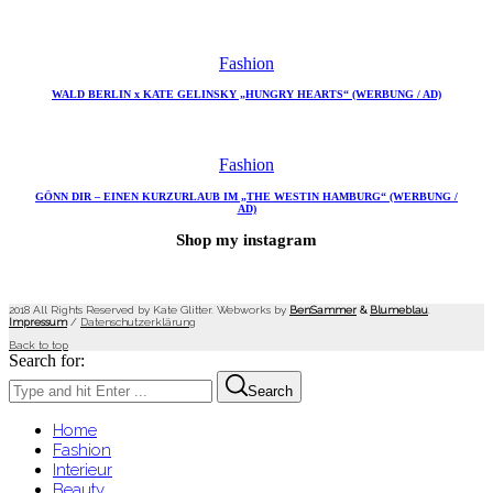
Fashion
WALD BERLIN x KATE GELINSKY „HUNGRY HEARTS“ (WERBUNG / AD)
Fashion
GÖNN DIR – EINEN KURZURLAUB IM „THE WESTIN HAMBURG“ (WERBUNG /
AD)
Shop my instagram
2018 All Rights Reserved by Kate Glitter. Webworks by
BenSammer
&
Blumeblau
.
Impressum
/
Datenschutzerklärung
Back to top
Search for:
Search
Home
Fashion
Interieur
Beauty