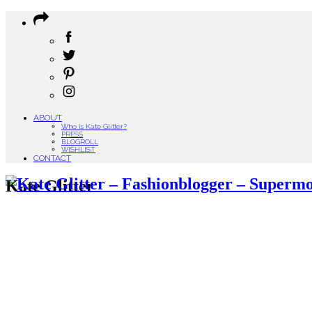
ABOUT
Who is Kate Glitter?
PRESS
BLOGROLL
WISHLIST
CONTACT
Kate Glitter