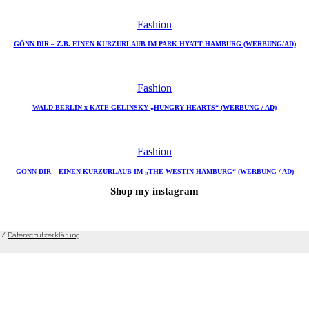
Fashion
GÖNN DIR – Z.B. EINEN KURZURLAUB IM PARK HYATT HAMBURG (WERBUNG/AD)
Fashion
WALD BERLIN x KATE GELINSKY „HUNGRY HEARTS“ (WERBUNG / AD)
Fashion
GÖNN DIR – EINEN KURZURLAUB IM „THE WESTIN HAMBURG“ (WERBUNG / AD)
Shop my instagram
/
Datenschutzerklärung