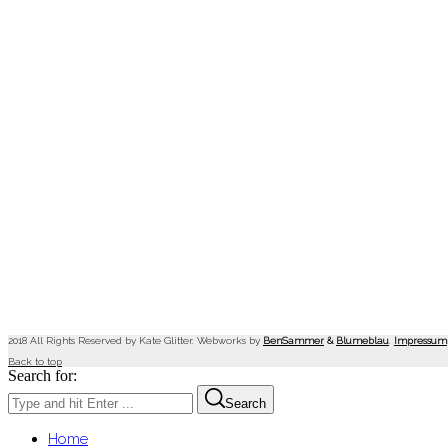
2018 All Rights Reserved by Kate Glitter. Webworks by
BenSammer
&
Blumeblau
.
Impressum
Back to top
Search for:
Search
Home