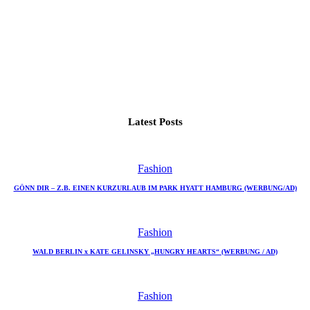
Latest Posts
Fashion
GÖNN DIR – Z.B. EINEN KURZURLAUB IM PARK HYATT HAMBURG (WERBUNG/AD)
Fashion
WALD BERLIN x KATE GELINSKY „HUNGRY HEARTS“ (WERBUNG / AD)
Fashion