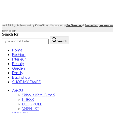
2018 All Rights Reserved by Kate Glitter. Webworks by
BenSammer
&
Blumeblau
.
Impressum
Back to top
Search for:
Search
Home
Fashion
Interieur
Beauty
Garden
Family
Buchshop
SHOP MY FAVES
ABOUT
Who is Kate Glitter?
PRESS
BLOGROLL
WISHLIST