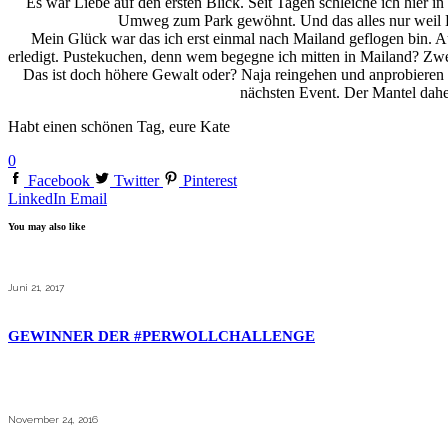
Es war Liebe auf den ersten Blick. Seit Tagen schleiche ich hier i
Umweg zum Park gewöhnt. Und das alles nur weil ER
Mein Glück war das ich erst einmal nach Mailand geflogen bin. A
erledigt. Pustekuchen, denn wem begegne ich mitten in Mailand? Zwei
Das ist doch höhere Gewalt oder? Naja reingehen und anprobieren k
nächsten Event. Der Mantel dahe
Habt einen schönen Tag, eure Kate
0
Facebook
Twitter
Pinterest
LinkedIn
Email
You may also like
Juni 21, 2017
GEWINNER DER #PERWOLLCHALLENGE
November 24, 2016