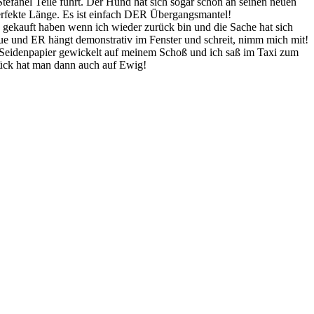
Stefanel Teile führt. Der Hund hat sich sogar schon an seinen neuen
erfekte Länge. Es ist einfach DER Übergangsmantel!
 gekauft haben wenn ich wieder zurück bin und die Sache hat sich
que und ER hängt demonstrativ im Fenster und schreit, nimm mich mit!
in Seidenpapier gewickelt auf meinem Schoß und ich saß im Taxi zum
tück hat man dann auch auf Ewig!