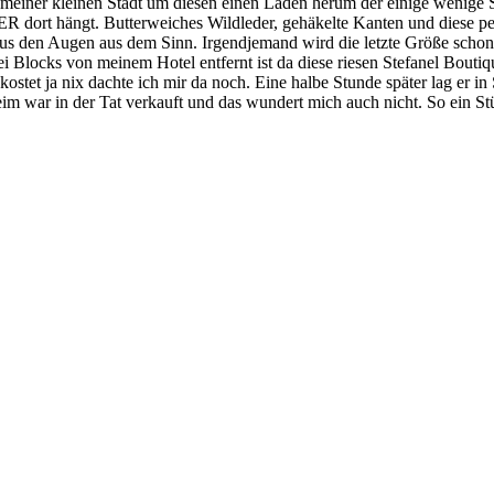
n meiner kleinen Stadt um diesen einen Laden herum der einige wenige 
 dort hängt. Butterweiches Wildleder, gehäkelte Kanten und diese p
us den Augen aus dem Sinn. Irgendjemand wird die letzte Größe schon
 Blocks von meinem Hotel entfernt ist da diese riesen Stefanel Bouti
ostet ja nix dachte ich mir da noch. Eine halbe Stunde später lag er 
im war in der Tat verkauft und das wundert mich auch nicht. So ein S