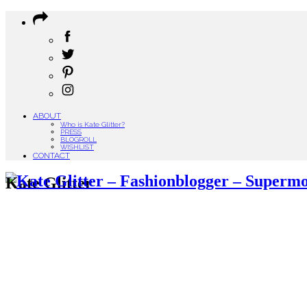
ABOUT
Who is Kate Glitter?
PRESS
BLOGROLL
WISHLIST
CONTACT
Kate Glitter