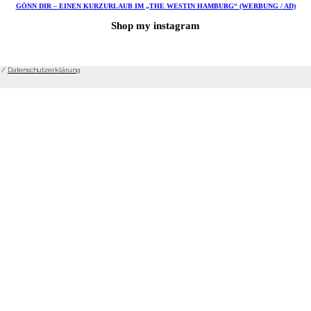
GÖNN DIR – EINEN KURZURLAUB IM „THE WESTIN HAMBURG“ (WERBUNG / AD)
Shop my instagram
/
Datenschutzerklärung