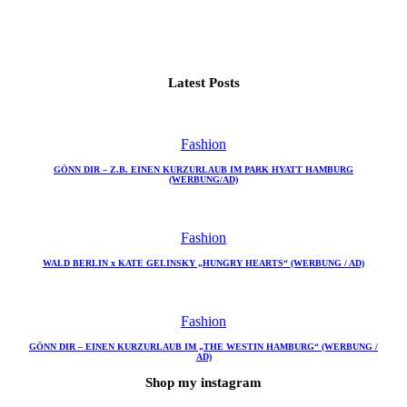
Latest Posts
Fashion
GÖNN DIR – Z.B. EINEN KURZURLAUB IM PARK HYATT HAMBURG
(WERBUNG/AD)
Fashion
WALD BERLIN x KATE GELINSKY „HUNGRY HEARTS“ (WERBUNG / AD)
Fashion
GÖNN DIR – EINEN KURZURLAUB IM „THE WESTIN HAMBURG“ (WERBUNG /
AD)
Shop my instagram