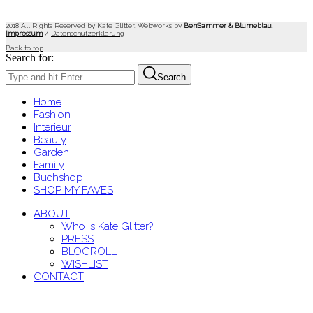
2018 All Rights Reserved by Kate Glitter. Webworks by
BenSammer
&
Blumeblau
.
Impressum
/
Datenschutzerklärung
Back to top
Search for:
Search
Home
Fashion
Interieur
Beauty
Garden
Family
Buchshop
SHOP MY FAVES
ABOUT
Who is Kate Glitter?
PRESS
BLOGROLL
WISHLIST
CONTACT