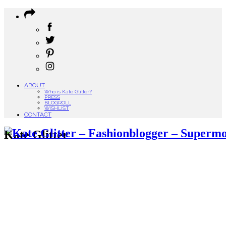
ABOUT
Who is Kate Glitter?
PRESS
BLOGROLL
WISHLIST
CONTACT
Kate Glitter