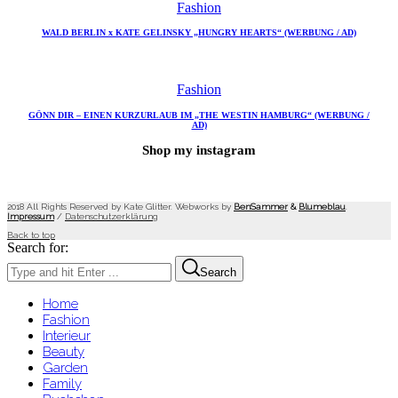
Fashion
WALD BERLIN x KATE GELINSKY „HUNGRY HEARTS“ (WERBUNG / AD)
Fashion
GÖNN DIR – EINEN KURZURLAUB IM „THE WESTIN HAMBURG“ (WERBUNG /
AD)
Shop my instagram
2018 All Rights Reserved by Kate Glitter. Webworks by
BenSammer
&
Blumeblau
.
Impressum
/
Datenschutzerklärung
Back to top
Search for:
Search
Home
Fashion
Interieur
Beauty
Garden
Family