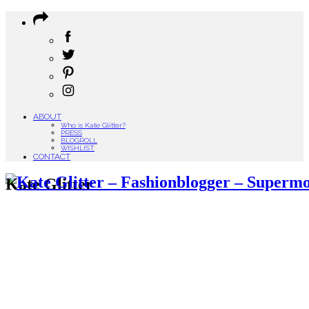
ABOUT
Who is Kate Glitter?
PRESS
BLOGROLL
WISHLIST
CONTACT
Kate Glitter