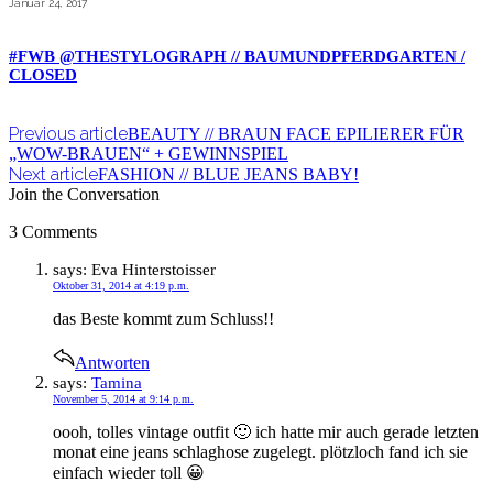
Januar 24, 2017
#FWB @THESTYLOGRAPH // BAUMUNDPFERDGARTEN /
CLOSED
Previous article
BEAUTY // BRAUN FACE EPILIERER FÜR
„WOW-BRAUEN“ + GEWINNSPIEL
Next article
FASHION // BLUE JEANS BABY!
Join the Conversation
3 Comments
says:
Eva Hinterstoisser
Oktober 31, 2014 at 4:19 p.m.
das Beste kommt zum Schluss!!
Antworten
says:
Tamina
November 5, 2014 at 9:14 p.m.
oooh, tolles vintage outfit 🙂 ich hatte mir auch gerade letzten
monat eine jeans schlaghose zugelegt. plötzloch fand ich sie
einfach wieder toll 😀