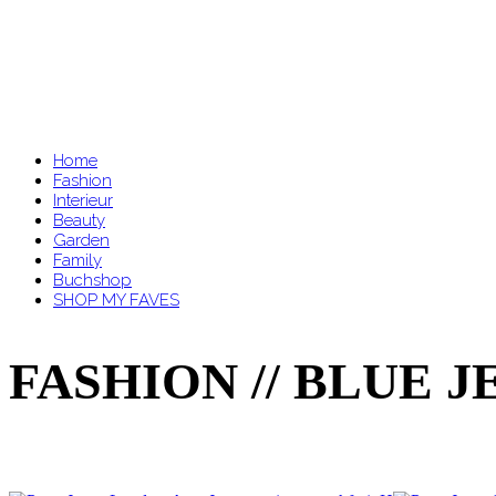
Home
Fashion
Interieur
Beauty
Garden
Family
Buchshop
SHOP MY FAVES
FASHION // BLUE J