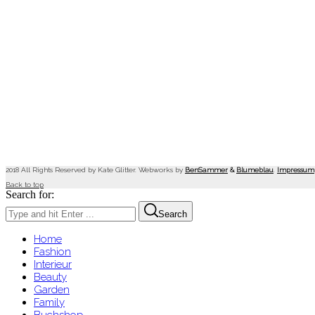
2018 All Rights Reserved by Kate Glitter. Webworks by
BenSammer
&
Blumeblau
.
Impressum
Back to top
Search for:
Search
Home
Fashion
Interieur
Beauty
Garden
Family
Buchshop