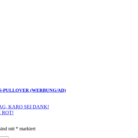
AS-PULLOVER (WERBUNG/AD)
AG, KARO SEI DANK!
 ROT!
sind mit
*
markiert