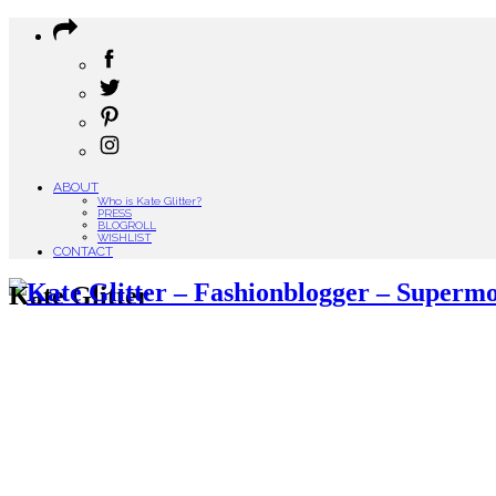
ABOUT
Who is Kate Glitter?
PRESS
BLOGROLL
WISHLIST
CONTACT
Kate Glitter