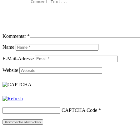
Kommentar
*
Name
E-Mail-Adresse
Website
CAPTCHA Code
*