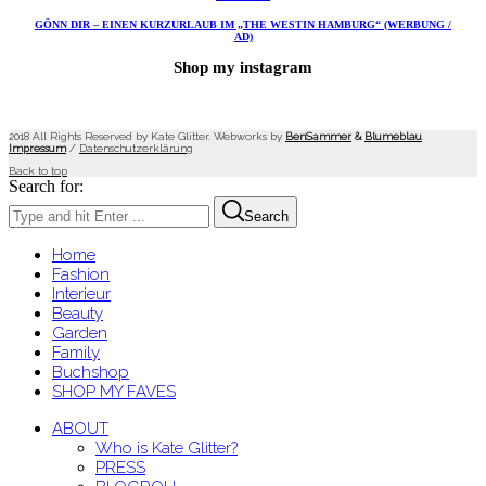
GÖNN DIR – EINEN KURZURLAUB IM „THE WESTIN HAMBURG“ (WERBUNG /
AD)
Shop my instagram
2018 All Rights Reserved by Kate Glitter. Webworks by
BenSammer
&
Blumeblau
.
Impressum
/
Datenschutzerklärung
Back to top
Search for:
Search
Home
Fashion
Interieur
Beauty
Garden
Family
Buchshop
SHOP MY FAVES
ABOUT
Who is Kate Glitter?
PRESS