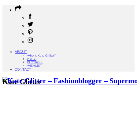
ABOUT
Who is Kate Glitter?
PRESS
BLOGROLL
WISHLIST
CONTACT
Kate Glitter