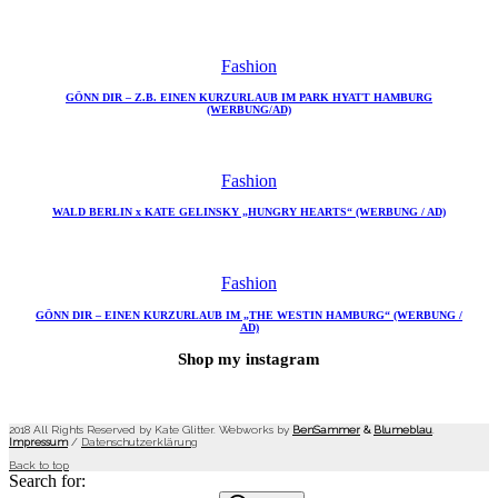
Fashion
GÖNN DIR – Z.B. EINEN KURZURLAUB IM PARK HYATT HAMBURG
(WERBUNG/AD)
Fashion
WALD BERLIN x KATE GELINSKY „HUNGRY HEARTS“ (WERBUNG / AD)
Fashion
GÖNN DIR – EINEN KURZURLAUB IM „THE WESTIN HAMBURG“ (WERBUNG /
AD)
Shop my instagram
2018 All Rights Reserved by Kate Glitter. Webworks by
BenSammer
&
Blumeblau
.
Impressum
/
Datenschutzerklärung
Back to top
Search for: