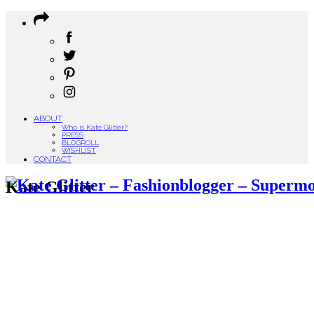
ABOUT
Who is Kate Glitter?
PRESS
BLOGROLL
WISHLIST
CONTACT
Kate Glitter