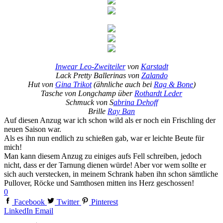
Inwear Leo-Zweiteiler
von
Karstadt
Lack Pretty Ballerinas von
Zalando
Hut von
Gina Trikot
(ähnliche auch bei
Rag & Bone
)
Tasche von Longchamp über
Rothardt Leder
Schmuck von S
abrina Dehoff
Brille
Ray Ban
Auf diesen Anzug war ich schon wild als er noch ein Frischling der
neuen Saison war.
Als es ihn nun endlich zu schießen gab, war er leichte Beute für
mich!
Man kann diesem Anzug zu einiges aufs Fell schreiben, jedoch
nicht, dass er der Tarnung dienen würde! Aber vor wem sollte er
sich auch verstecken, in meinem Schrank haben ihn schon sämtliche
Pullover, Röcke und Samthosen mitten ins Herz geschossen!
0
Facebook
Twitter
Pinterest
LinkedIn
Email