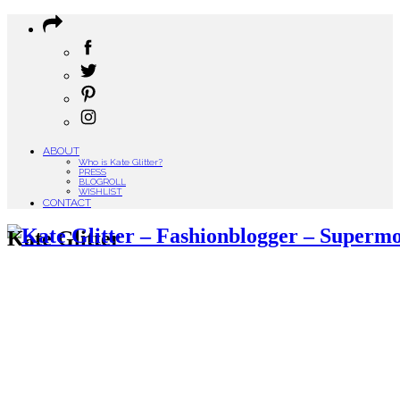
ABOUT
Who is Kate Glitter?
PRESS
BLOGROLL
WISHLIST
CONTACT
Kate Glitter