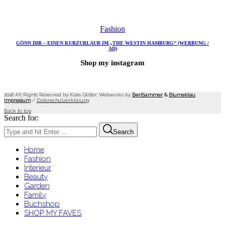
Fashion
GÖNN DIR – EINEN KURZURLAUB IM „THE WESTIN HAMBURG“ (WERBUNG /
AD)
Shop my instagram
2018 All Rights Reserved by Kate Glitter. Webworks by
BenSammer
&
Blumeblau
.
Impressum
/
Datenschutzerklärung
Back to top
Search for:
Search
Home
Fashion
Interieur
Beauty
Garden
Family
Buchshop
SHOP MY FAVES