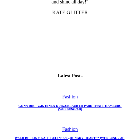
and shine all day!“
KATE GLITTER
Latest Posts
Fashion
GÖNN DIR – Z.B. EINEN KURZURLAUB IM PARK HYATT HAMBURG
(WERBUNG/AD)
Fashion
WALD BERLIN x KATE GELINSKY „HUNGRY HEARTS“ (WERBUNG / AD)