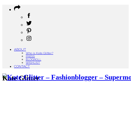
ABOUT
Who is Kate Glitter?
PRESS
BLOGROLL
WISHLIST
CONTACT
Kate Glitter