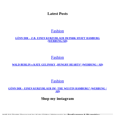
Latest Posts
Fashion
GÖNN DIR – Z.B. EINEN KURZURLAUB IM PARK HYATT HAMBURG
(WERBUNG/AD)
Fashion
WALD BERLIN x KATE GELINSKY „HUNGRY HEARTS“ (WERBUNG / AD)
Fashion
GÖNN DIR – EINEN KURZURLAUB IM „THE WESTIN HAMBURG“ (WERBUNG /
AD)
Shop my instagram
2018 All Rights Reserved by Kate Glitter. Webworks by
BenSammer
&
Blumeblau
.