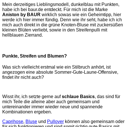
Mein derzeitiges Lieblingsmodell, dunkelblau mit Punkten,
habe ich bei baur.de
entdeckt. Für mich ist die Marke
Aniston by BAUR
wirklich sowas wie ein Geheimtipp, hier
werde ich hier immer fündig. Denn wie ihr seht, habe ich ich
mich auch direkt in die grüne Knoten-Bluse mit zuckersüßen
kleinen Blüten verliebt, sowie in den Streifenpulli mit
hellblauen Zierrand.
Punkte, Streifen und Blumen?
Was sich vielleicht erstmal wie ein Stilbruch anhört, ist
angezogen eine absolute Sommer-Gute-Laune-Offensive,
findet ihr nicht auch?
Wisst ihr, ich setzte gerne auf
schlaue Basics
, das sind für
mich Teile die alleine aber auch gemeinsam und
untereinander immer wieder neue und spannende
Kombinationen ergeben.
Caprihose
,
Bluse
und
Pullover
können also gemeinsam oder
für sich funktionieren und sind somit richtig gute Basics mit