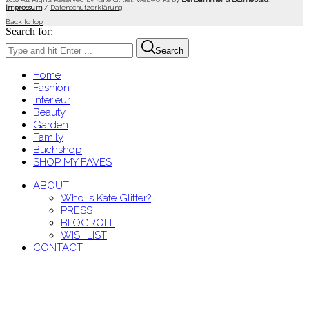
Impressum
/
Datenschutzerklärung
Back to top
Search for:
Search
Home
Fashion
Interieur
Beauty
Garden
Family
Buchshop
SHOP MY FAVES
ABOUT
Who is Kate Glitter?
PRESS
BLOGROLL
WISHLIST
CONTACT