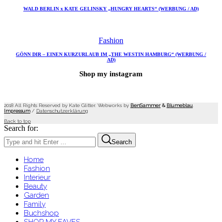
WALD BERLIN x KATE GELINSKY „HUNGRY HEARTS“ (WERBUNG / AD)
Fashion
GÖNN DIR – EINEN KURZURLAUB IM „THE WESTIN HAMBURG“ (WERBUNG /
AD)
Shop my instagram
2018 All Rights Reserved by Kate Glitter. Webworks by
BenSammer
&
Blumeblau
.
Impressum
/
Datenschutzerklärung
Back to top
Search for:
Search
Home
Fashion
Interieur
Beauty
Garden
Family
Buchshop