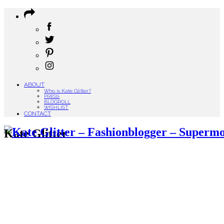
ABOUT
Who is Kate Glitter?
PRESS
BLOGROLL
WISHLIST
CONTACT
Kate Glitter