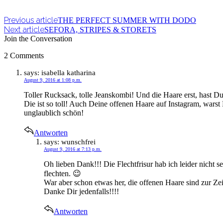
Previous article
THE PERFECT SUMMER WITH DODO
Next article
SEFORA, STRIPES & STORETS
Join the Conversation
2 Comments
says:
isabella katharina
August 9, 2016 at 1:08 p.m.
Toller Rucksack, tolle Jeanskombi! Und die Haare erst, hast Du
Die ist so toll! Auch Deine offenen Haare auf Instagram, warst
unglaublich schön!
Antworten
says:
wunschfrei
August 9, 2016 at 7:13 p.m.
Oh lieben Dank!!! Die Flechtfrisur hab ich leider nicht 
flechten. 😉
War aber schon etwas her, die offenen Haare sind zur Zei
Danke Dir jedenfalls!!!!
Antworten