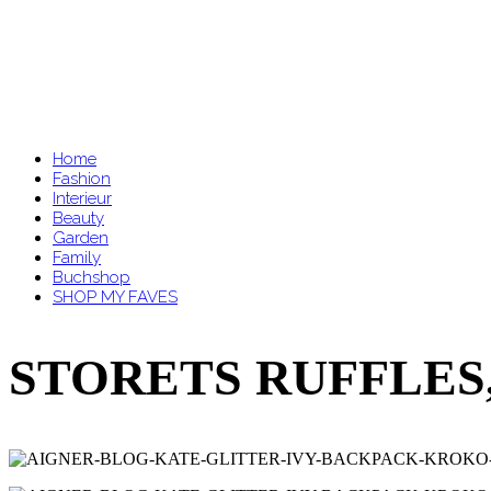
Home
Fashion
Interieur
Beauty
Garden
Family
Buchshop
SHOP MY FAVES
STORETS RUFFLES