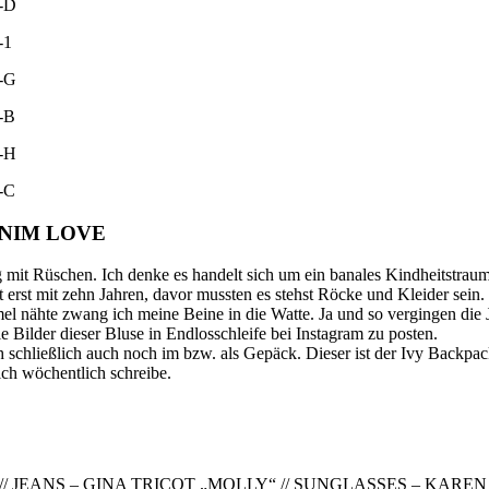
ENIM LOVE
 mit Rüschen. Ich denke es handelt sich um ein banales Kindheitstraum
 erst mit zehn Jahren, davor mussten es stehst Röcke und Kleider sein.
el nähte zwang ich meine Beine in die Watte. Ja und so vergingen die
e Bilder dieser Bluse in Endlosschleife bei Instagram zu posten.
 schließlich auch noch im bzw. als Gepäck. Dieser ist der Ivy Backp
ich wöchentlich schreibe.
// JEANS – GINA TRICOT „MOLLY“ // SUNGLASSES – KARE