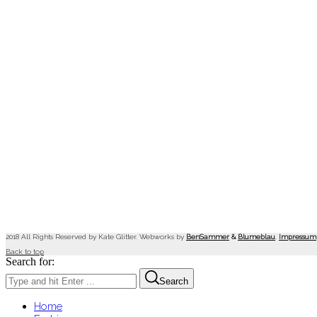
2018 All Rights Reserved by Kate Glitter. Webworks by
BenSammer
&
Blumeblau
.
Impressum
Back to top
Search for:
Search
Home