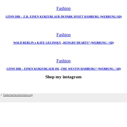
Fashion
GÖNN DIR – Z.B. EINEN KURZURLAUB IM PARK HYATT HAMBURG (WERBUNG/AD)
Fashion
WALD BERLIN x KATE GELINSKY „HUNGRY HEARTS“ (WERBUNG / AD)
Fashion
GÖNN DIR – EINEN KURZURLAUB IM „THE WESTIN HAMBURG“ (WERBUNG / AD)
Shop my instagram
/
Datenschutzerklärung