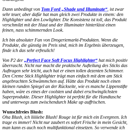
Dann unbedingt von
Tom Ford „Shade und Illuminate“
, ist zwar
sehr teuer, aber dafür hat man gleich zwei Produkte in einem: den
Highlighter und den Lowlighter. Die Konsistenz ist toll, das Produkt
verschmilzt mit der Haut und der Illuminater hinterlässt einen
feinen, nass schimmernden Look.
Ich bin absoluter Fan von Drogeriemarkt-Produkten. Wenn die
Produkte, die günstig im Preis sind, mich im Ergebnis überzeugen,
finde ich das sehr erfreulich!
Von P2 der
„Perfect Face Soft Focus Highlighter“
hat mich positiv
überrascht. Nicht nur macht die praktische Aufteilung des Sticks das
Auftragen sehr leicht, auch hat er einen tollen dezenten Schimmer.
Den Creme Stick Highlighter trägt man einfach mit dem am Stick
angebrachten Schwämmchen auf. Hätte das Produkt noch einen
kleinen runden Spiegel an der Rückseite, wie es manche Lippenstifte
haben, wäre es eines der coolsten und dabei erschwinglichsten
Superprodukte. Dieser Highlighter ist perfekt für die Handtasche
und unterwegs zum zwischendurch Make up auffrischen.
Wunschfreies Blush:
Oha Blush, ich liiiiiebe Blush! Rouge ist für mich ein Evergreen. Ich
trage es immer! Nicht nur zaubert es sofort Frische in mein Gesicht,
man kann es auch noch multifunktional einsetzen. So verwende ich