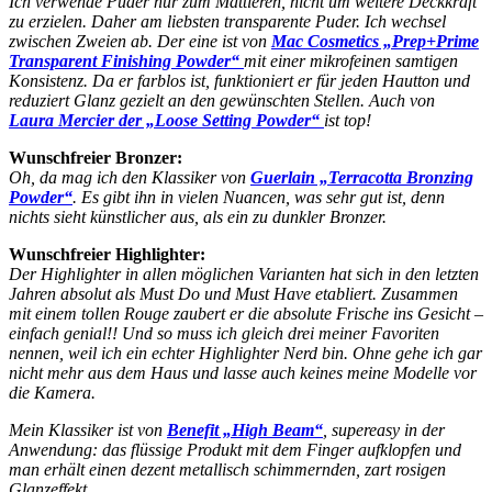
Ich verwende Puder nur zum Mattieren, nicht um weitere Deckkraft
zu erzielen. Daher am liebsten transparente Puder. Ich wechsel
zwischen Zweien ab. Der eine ist von
Mac Cosmetics „Prep+Prime
Transparent Finishing Powder“
mit einer mikrofeinen samtigen
Konsistenz. Da er farblos ist, funktioniert er für jeden Hautton und
reduziert Glanz gezielt an den gewünschten Stellen. Auch von
Laura Mercier der „Loose Setting Powder“
ist top!
Wunschfreier Bronzer:
Oh, da mag ich den Klassiker von
Guerlain „Terracotta Bronzing
Powder“
. Es gibt ihn in vielen Nuancen, was sehr gut ist, denn
nichts sieht künstlicher aus, als ein zu dunkler Bronzer.
Wunschfreier Highlighter:
Der Highlighter in allen möglichen Varianten hat sich in den letzten
Jahren absolut als Must Do und Must Have etabliert. Zusammen
mit einem tollen Rouge zaubert er die absolute Frische ins Gesicht –
einfach genial!! Und so muss ich gleich drei meiner Favoriten
nennen, weil ich ein echter Highlighter Nerd bin. Ohne gehe ich gar
nicht mehr aus dem Haus und lasse auch keines meine Modelle vor
die Kamera.
Mein Klassiker ist von
Benefit „High Beam“
, supereasy in der
Anwendung: das flüssige Produkt mit dem Finger aufklopfen und
man erhält einen dezent metallisch schimmernden, zart rosigen
Glanzeffekt.