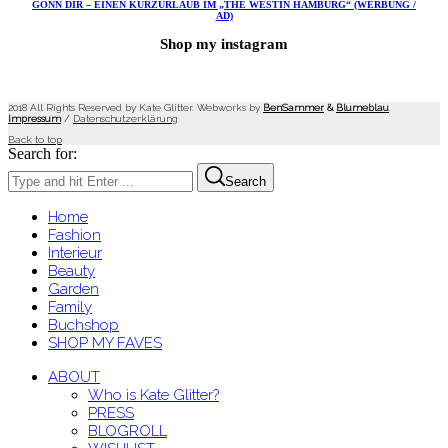
GÖNN DIR – EINEN KURZURLAUB IM „THE WESTIN HAMBURG“ (WERBUNG /
AD)
Shop my instagram
2018 All Rights Reserved by Kate Glitter. Webworks by
BenSammer
&
Blumeblau
.
Impressum
/
Datenschutzerklärung
Back to top
Search for:
Search
Home
Fashion
Interieur
Beauty
Garden
Family
Buchshop
SHOP MY FAVES
ABOUT
Who is Kate Glitter?
PRESS
BLOGROLL