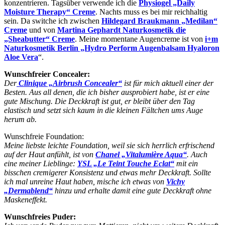
konzentrieren. Tagsüber verwende ich die
Physiogel „Daily
Moisture Therapy“ Creme
. Nachts muss es bei mir reichhaltig
sein. Da switche ich zwischen
Hildegard Braukmann „Medilan“
Creme
und von
Martina Gephardt Naturkosmetik die
„Sheabutter“ Creme
. Meine momentane Augencreme ist von
i+m
Naturkosmetik Berlin „Hydro Perform Augenbalsam Hyaloron
Aloe Vera
“.
Wunschfreier Concealer:
Der
Clinique „Airbrush Concealer“
ist für mich aktuell einer der
Besten. Aus all denen, die ich bisher ausprobiert habe, ist er eine
gute Mischung. Die Deckkraft ist gut, er bleibt über den Tag
elastisch und setzt sich kaum in die kleinen Fältchen ums Auge
herum ab.
Wunschfreie Foundation:
Meine liebste leichte Foundation, weil sie sich herrlich erfrischend
auf der Haut anfühlt, ist von
Chanel „Vitalumière Aqua“
. Auch
eine meiner Lieblinge:
YSL „Le Teint Touche Eclat“
mit ein
bisschen cremigerer Konsistenz und etwas mehr Deckkraft. Sollte
ich mal unreine Haut haben, mische ich etwas von
Vichy
„Dermablend“
hinzu und erhalte damit eine gute Deckkraft ohne
Maskeneffekt.
Wunschfreies Puder: