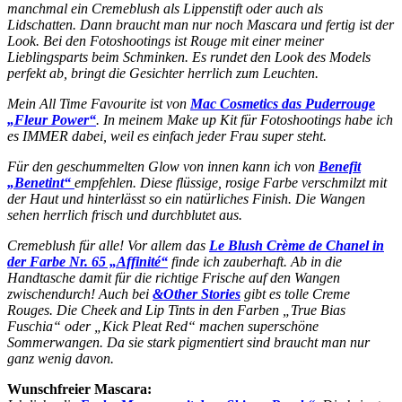
manchmal ein Cremeblush als Lippenstift oder auch als
Lidschatten. Dann braucht man nur noch Mascara und fertig ist der
Look. Bei den Fotoshootings ist Rouge mit einer meiner
Lieblingsparts beim Schminken. Es rundet den Look des Models
perfekt ab, bringt die Gesichter herrlich zum Leuchten.
Mein All Time Favourite ist von
Mac Cosmetics das Puderrouge
„Fleur Power“
. In meinem Make up Kit für Fotoshootings habe ich
es IMMER dabei, weil es einfach jeder Frau super steht.
Für den geschummelten Glow von innen kann ich von
Benefit
„Benetint“
empfehlen. Diese flüssige, rosige Farbe verschmilzt mit
der Haut und hinterlässt so ein natürliches Finish. Die Wangen
sehen herrlich frisch und durchblutet aus.
Cremeblush für alle! Vor allem das
Le Blush Crème de Chanel in
der Farbe Nr. 65 „Affinité“
finde ich zauberhaft. Ab in die
Handtasche damit für die richtige Frische auf den Wangen
zwischendurch! Auch bei
&Other Stories
gibt es tolle Creme
Rouges. Die Cheek and Lip Tints in den Farben „True Bias
Fuschia“ oder „Kick Pleat Red“ machen superschöne
Sommerwangen. Da sie stark pigmentiert sind braucht man nur
ganz wenig davon.
Wunschfreier Mascara: