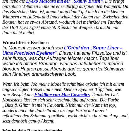
Ich liebe die
Eyeko Mascara mit der „Skinny Brush“
. Die bringt
ordentlich Volumen in meine eher dürftig ausfallenden Wimpern. Da
das Bürstchen klein ist, kommt man damit gut auch an die kleinen
Wimpern am Außen- und Innenwinkel der Augen ran. Zwischen den
Borsten hat es etwas Abstand, wodurch bei mehrfachem Tuschen
der Doll-Eyes Effekt entsteht. Künstliche Wimpern braucht man
dann nicht mehr!
Wunschfreier Eyeliner:
Im Moment verwende ich von
L’Oréal den „Super Liner –
Ultra Precision Eyeliner“
. Dieser hat eine Filzspitze und ist
sehr flüssig, was das Auftragen leichter macht. Tagsüber
wähle ich oft den Braunton, weil das natürlicher zu meinen
blonden Haaren passt. Abends darf es gerne der Schwarze
sein für einen dramatischeren Look.
Wenn ich beim Job meine Modelle schminke arbeite ich mit einem
angeschrägten Pinsel und einem kleinen Eyeliner-Töpfchen, wie
zum Beispiel der
Fluidline von Mac Cosmetics
. Dank der Gel-
Konsistenz lässt er sich sehr geschmeidig auftragen. Die Farbe
„Blitz & Glitz“ ist mein Favourit. Nicht nur der Name ist top,
sondern auch die dunkelbraun-aschige Farbe mit dezent
reflektierenden Schimmerpartikeln, wirkt nicht zu hart am Auge und
setzt dennoch genug Akzent.
Was ist dein Beautygeheimnis: