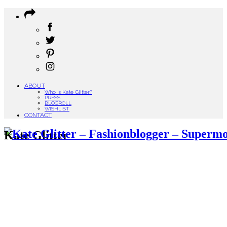
ABOUT
Who is Kate Glitter?
PRESS
BLOGROLL
WISHLIST
CONTACT
Kate Glitter