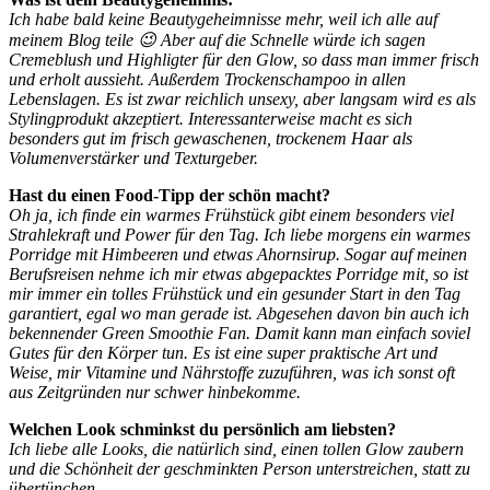
Ich habe bald keine Beautygeheimnisse mehr, weil ich alle auf
meinem Blog teile 😉 Aber auf die Schnelle würde ich sagen
Cremeblush und Highligter für den Glow, so dass man immer frisch
und erholt aussieht. Außerdem Trockenschampoo in allen
Lebenslagen. Es ist zwar reichlich unsexy, aber langsam wird es als
Stylingprodukt akzeptiert. Interessanterweise macht es sich
besonders gut im frisch gewaschenen, trockenem Haar als
Volumenverstärker und Texturgeber.
Hast du einen Food-Tipp der schön macht?
Oh ja, ich finde ein warmes Frühstück gibt einem besonders viel
Strahlekraft und Power für den Tag. Ich liebe morgens ein warmes
Porridge mit Himbeeren und etwas Ahornsirup. Sogar auf meinen
Berufsreisen nehme ich mir etwas abgepacktes Porridge mit, so ist
mir immer ein tolles Frühstück und ein gesunder Start in den Tag
garantiert, egal wo man gerade ist. Abgesehen davon bin auch ich
bekennender Green Smoothie Fan. Damit kann man einfach soviel
Gutes für den Körper tun. Es ist eine super praktische Art und
Weise, mir Vitamine und Nährstoffe zuzuführen, was ich sonst oft
aus Zeitgründen nur schwer hinbekomme.
Welchen Look schminkst du persönlich am liebsten?
Ich liebe alle Looks, die natürlich sind, einen tollen Glow zaubern
und die Schönheit der geschminkten Person unterstreichen, statt zu
übertünchen.