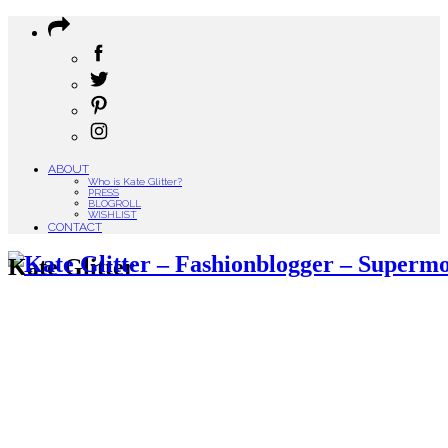
ABOUT
Who is Kate Glitter?
PRESS
BLOGROLL
WISHLIST
CONTACT
Kate Glitter