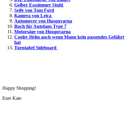
Gelber Esszimmer Stuhl
Seife von Tom Ford
Kamera von Leica
Automover von Husquvarna
Buch für Autofans Type 7
Motorsäge von Husquvarna
Cooler Helm auch wenn Mann kein passendes Gefährt
hat
Turntabel Sideboard
Happy Shopping!
Eure Kate