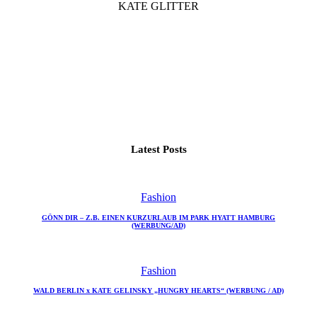
KATE GLITTER
Latest Posts
Fashion
GÖNN DIR – Z.B. EINEN KURZURLAUB IM PARK HYATT HAMBURG
(WERBUNG/AD)
Fashion
WALD BERLIN x KATE GELINSKY „HUNGRY HEARTS“ (WERBUNG / AD)