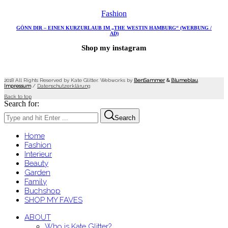
Fashion
GÖNN DIR – EINEN KURZURLAUB IM „THE WESTIN HAMBURG“ (WERBUNG /
AD)
Shop my instagram
2018 All Rights Reserved by Kate Glitter. Webworks by
BenSammer
&
Blumeblau
.
Impressum
/
Datenschutzerklärung
Back to top
Search for:
Search
Home
Fashion
Interieur
Beauty
Garden
Family
Buchshop
SHOP MY FAVES
ABOUT
Who is Kate Glitter?