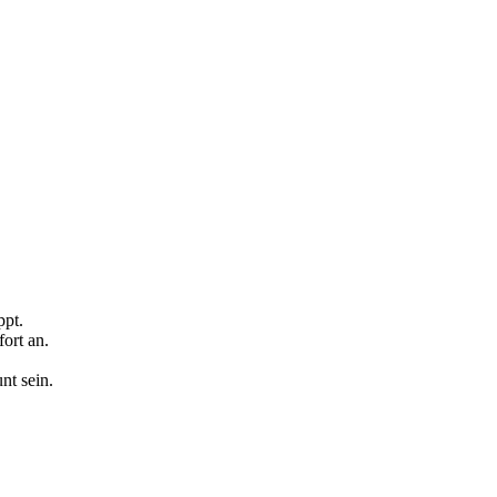
ppt.
ort an.
nt sein.