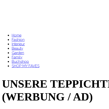
Home
Fashion
Interieur
Beauty
Garden
Family
Buchshop
SHOP MY FAVES
UNSERE TEPPICHTE
(WERBUNG / AD)