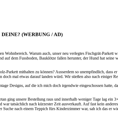
 DEINE? (WERBUNG / AD)
teren Wohnbereich. Warum auch, unser neu verlegtes Fischgrät-Parkett 
nd auf dem Fussboden, Bauklötze fallen herunter, der Hund hat seine w
z-Parkett mithalten zu können? Ausserdem so unempfindlich, dass er
nn doch mal etwas darauf landen würd. Wir stießen also nach einiger R
tage Designs, auf die ich mich doch irgendwie eingeschossen hatte, daz
t getan ging unsere Bestellung raus und innerhalb weniger Tage lag ein
d war tatsächlich nach kürzester Zeit ausverkauft. Auf fast kein ande
er Suche nach einem Teppich fürs Kinderzimmer war, sah ich das er wi