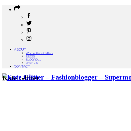
ABOUT
Who is Kate Glitter?
PRESS
BLOGROLL
WISHLIST
CONTACT
Kate Glitter