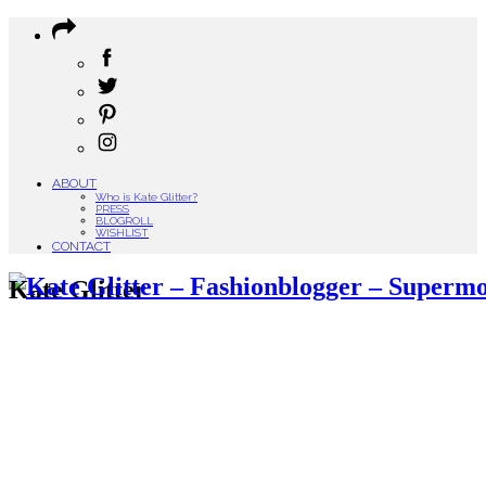
ABOUT
Who is Kate Glitter?
PRESS
BLOGROLL
WISHLIST
CONTACT
Kate Glitter