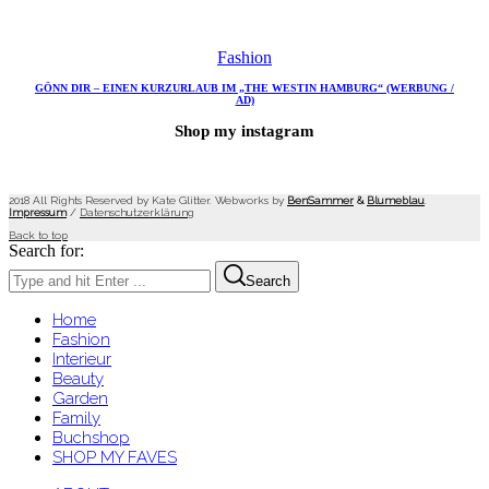
Fashion
GÖNN DIR – EINEN KURZURLAUB IM „THE WESTIN HAMBURG“ (WERBUNG /
AD)
Shop my instagram
2018 All Rights Reserved by Kate Glitter. Webworks by
BenSammer
&
Blumeblau
.
Impressum
/
Datenschutzerklärung
Back to top
Search for:
Search
Home
Fashion
Interieur
Beauty
Garden
Family
Buchshop
SHOP MY FAVES