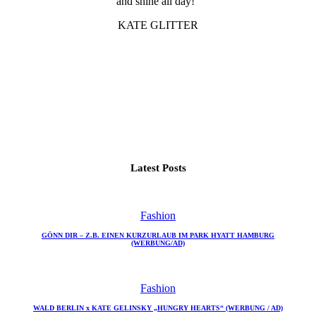
and shine all day!“
KATE GLITTER
Latest Posts
Fashion
GÖNN DIR – Z.B. EINEN KURZURLAUB IM PARK HYATT HAMBURG
(WERBUNG/AD)
Fashion
WALD BERLIN x KATE GELINSKY „HUNGRY HEARTS“ (WERBUNG / AD)