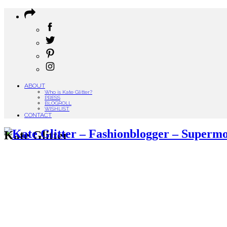
ABOUT
Who is Kate Glitter?
PRESS
BLOGROLL
WISHLIST
CONTACT
Kate Glitter