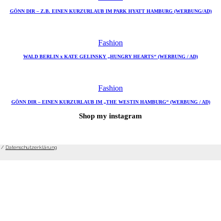
GÖNN DIR – Z.B. EINEN KURZURLAUB IM PARK HYATT HAMBURG (WERBUNG/AD)
Fashion
WALD BERLIN x KATE GELINSKY „HUNGRY HEARTS“ (WERBUNG / AD)
Fashion
GÖNN DIR – EINEN KURZURLAUB IM „THE WESTIN HAMBURG“ (WERBUNG / AD)
Shop my instagram
/
Datenschutzerklärung