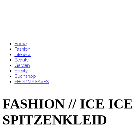
Home
Fashion
Interieur
Beauty
Garden
Family
Buchshop
SHOP MY FAVES
FASHION // ICE 
SPITZENKLEID