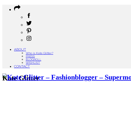
ABOUT
Who is Kate Glitter?
PRESS
BLOGROLL
WISHLIST
CONTACT
Kate Glitter