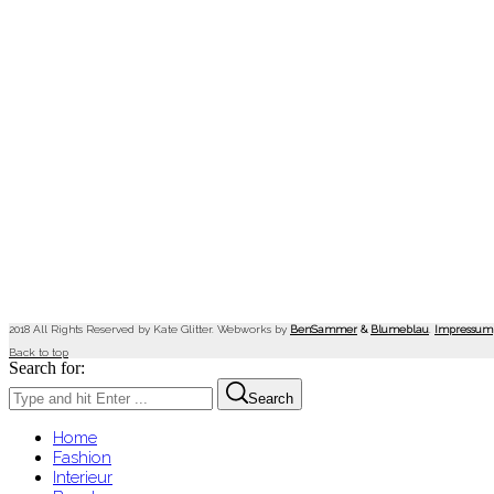
2018 All Rights Reserved by Kate Glitter. Webworks by
BenSammer
&
Blumeblau
.
Impressum
Back to top
Search for:
Search
Home
Fashion
Interieur