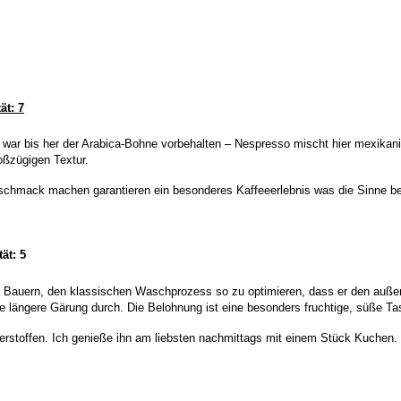
ät: 7
 war bis her der Arabica-Bohne vorbehalten – Nespresso mischt hier mexika
oßzügigen Textur.
schmack machen garantieren ein besonderes Kaffeeerlebnis was die Sinne bef
ät: 5
o Bauern, den klassischen Waschprozess so zu optimieren, dass er den außer
ne längere Gärung durch. Die Belohnung ist eine besonders fruchtige, süße T
erstoffen. Ich genieße ihn am liebsten nachmittags mit einem Stück Kuchen. E