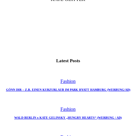
Latest Posts
Fashion
GÖNN DIR – Z.B. EINEN KURZURLAUB IM PARK HYATT HAMBURG (WERBUNG/AD)
Fashion
WALD BERLIN x KATE GELINSKY „HUNGRY HEARTS“ (WERBUNG / AD)