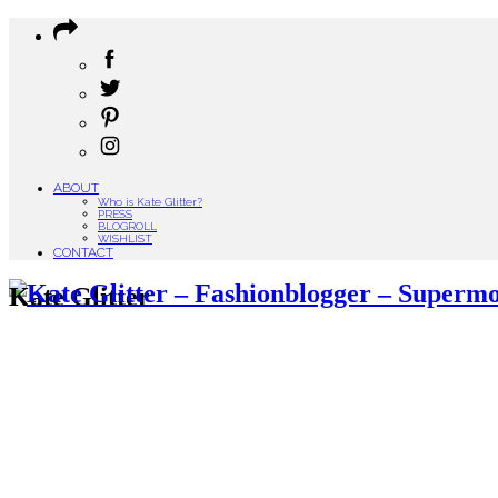
ABOUT
Who is Kate Glitter?
PRESS
BLOGROLL
WISHLIST
CONTACT
Kate Glitter