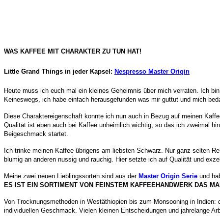
WAS KAFFEE MIT CHARAKTER ZU TUN HAT!
Little Grand Things in jeder Kapsel:
Nespresso Master Origin
Heute muss ich euch mal ein kleines Geheimnis über mich verraten. Ich bin
Keineswegs, ich habe einfach herausgefunden was mir guttut und mich bedac
Diese Charaktereigenschaft konnte ich nun auch in Bezug auf meinen Kaffe
Qualität ist eben auch bei Kaffee unheimlich wichtig, so das ich zweimal 
Beigeschmack startet.
Ich trinke meinen Kaffee übrigens am liebsten Schwarz. Nur ganz selten Rehb
blumig an anderen nussig und rauchig. Hier setzte ich auf Qualität und ex
Meine zwei neuen Lieblingssorten sind aus der
Master Origin Serie
und hab
ES IST EI
N SORTIMENT VON FEINSTEM KAFFEEHANDWERK DAS MA
Von Trocknungsmethoden in Westäthiopien bis zum Monsooning in Indien: der
individuellen Geschmack.
V
ielen kleinen
Entscheidungen und jahrelange Arb