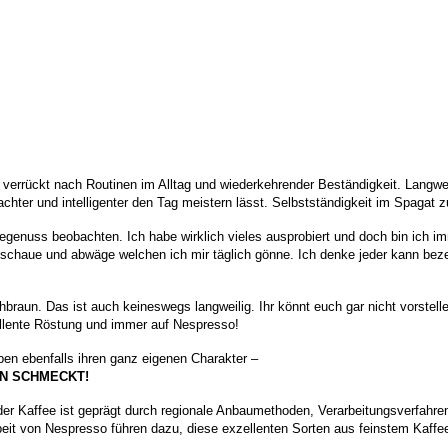
 verrückt nach Routinen im Alltag und wiederkehrender Beständigkeit. Langwe
hter und intelligenter den Tag meistern lässt. Selbstständigkeit im Spagat 
egenuss beobachten. Ich habe wirklich vieles ausprobiert und doch bin ich i
hinschaue und abwäge welchen ich mir täglich gönne.
Ich denke jeder kann bez
raun. Das ist auch keineswegs langweilig. Ihr könnt euch gar nicht vorstellen
zellente Röstung und immer auf Nespresso!
en ebenfalls ihren ganz eigenen Charakter –
N SCHMECKT!
 Kaffee ist geprägt durch regionale Anbaumethoden, Verarbeitungsverfahren u
eit von Nespresso führen dazu, diese exzellenten Sorten aus feinstem Kaff