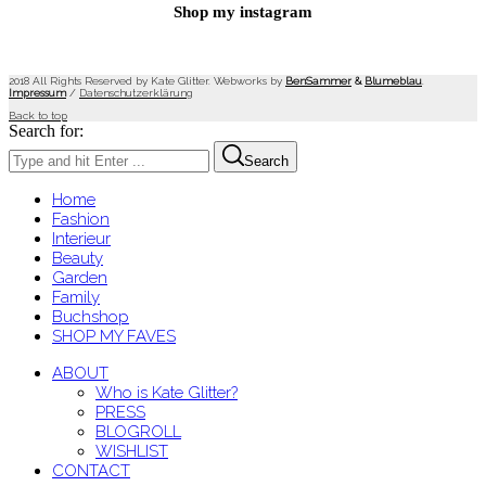
Shop my instagram
2018 All Rights Reserved by Kate Glitter. Webworks by
BenSammer
&
Blumeblau
.
Impressum
/
Datenschutzerklärung
Back to top
Search for:
Search
Home
Fashion
Interieur
Beauty
Garden
Family
Buchshop
SHOP MY FAVES
ABOUT
Who is Kate Glitter?
PRESS
BLOGROLL
WISHLIST
CONTACT