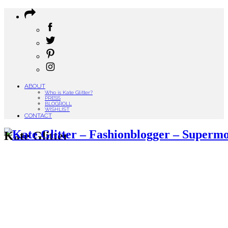
ABOUT
Who is Kate Glitter?
PRESS
BLOGROLL
WISHLIST
CONTACT
Kate Glitter