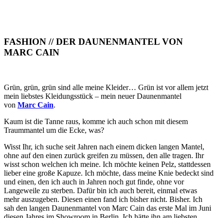
FASHION // DER DAUNENMANTEL VON
MARC CAIN
Grün, grün, grün sind alle meine Kleider… Grün ist vor allem jetzt
mein liebstes Kleidungsstück – mein neuer Daunenmantel
von
Marc Cain
.
Kaum ist die Tanne raus, komme ich auch schon mit diesem
Traummantel um die Ecke, was?
Wisst Ihr, ich suche seit Jahren nach einem dicken langen Mantel,
ohne auf den einen zurück greifen zu müssen, den alle tragen. Ihr
wisst schon welchen ich meine. Ich möchte keinen Pelz, stattdessen
lieber eine große Kapuze. Ich möchte, dass meine Knie bedeckt sind
und einen, den ich auch in Jahren noch gut finde, ohne vor
Langeweile zu sterben. Dafür bin ich auch bereit, einmal etwas
mehr auszugeben. Diesen einen fand ich bisher nicht. Bisher. Ich
sah den langen Daunenmantel von Marc Cain das erste Mal im Juni
diesen Jahres im Showroom in Berlin. Ich hätte ihn am liebsten