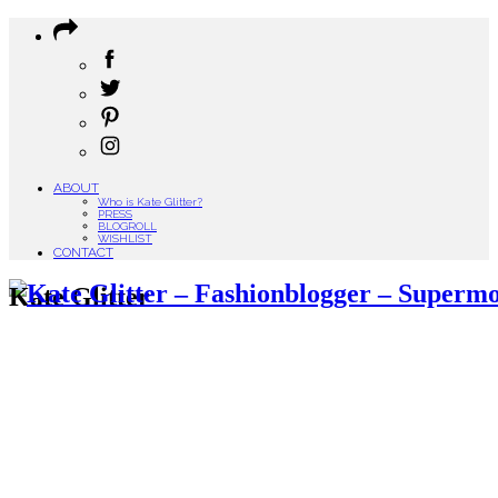
ABOUT
Who is Kate Glitter?
PRESS
BLOGROLL
WISHLIST
CONTACT
Kate Glitter