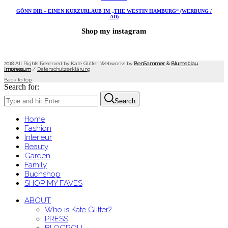
GÖNN DIR – EINEN KURZURLAUB IM „THE WESTIN HAMBURG“ (WERBUNG /
AD)
Shop my instagram
2018 All Rights Reserved by Kate Glitter. Webworks by
BenSammer
&
Blumeblau
.
Impressum
/
Datenschutzerklärung
Back to top
Search for:
Search
Home
Fashion
Interieur
Beauty
Garden
Family
Buchshop
SHOP MY FAVES
ABOUT
Who is Kate Glitter?
PRESS