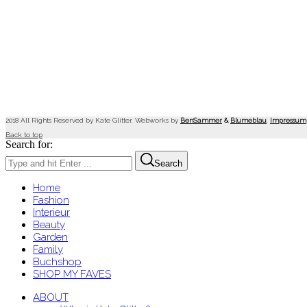
2018 All Rights Reserved by Kate Glitter. Webworks by
BenSammer
&
Blumeblau
.
Impressum
Back to top
Search for:
Search
Home
Fashion
Interieur
Beauty
Garden
Family
Buchshop
SHOP MY FAVES
ABOUT