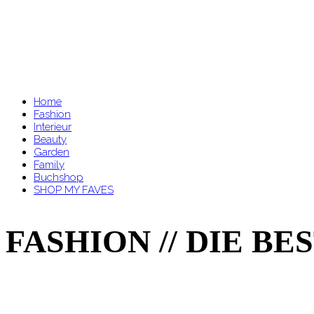
Home
Fashion
Interieur
Beauty
Garden
Family
Buchshop
SHOP MY FAVES
FASHION // DIE BE