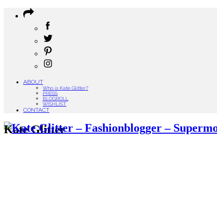
ABOUT
Who is Kate Glitter?
PRESS
BLOGROLL
WISHLIST
CONTACT
Kate Glitter