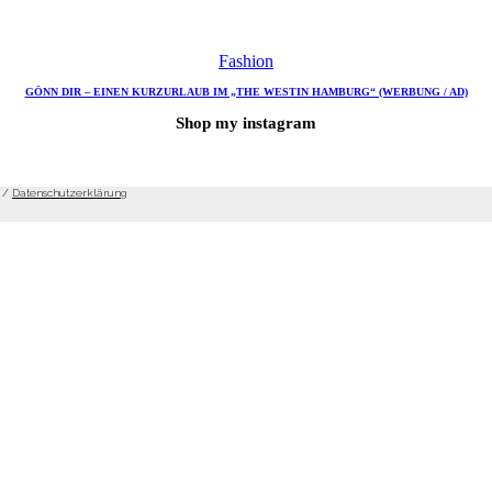
Fashion
GÖNN DIR – EINEN KURZURLAUB IM „THE WESTIN HAMBURG“ (WERBUNG / AD)
Shop my instagram
/
Datenschutzerklärung