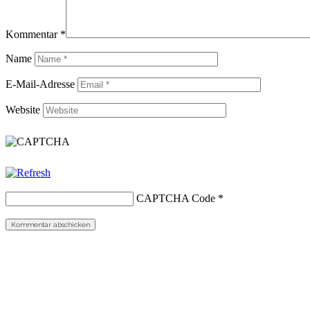
Kommentar
*
Name
E-Mail-Adresse
Website
CAPTCHA Code
*