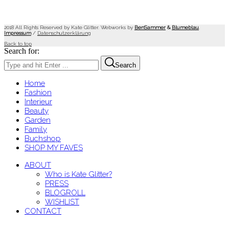
2018 All Rights Reserved by Kate Glitter. Webworks by
BenSammer
&
Blumeblau
.
Impressum
/
Datenschutzerklärung
Back to top
Search for:
Search
Home
Fashion
Interieur
Beauty
Garden
Family
Buchshop
SHOP MY FAVES
ABOUT
Who is Kate Glitter?
PRESS
BLOGROLL
WISHLIST
CONTACT