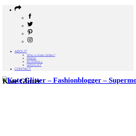
ABOUT
Who is Kate Glitter?
PRESS
BLOGROLL
WISHLIST
CONTACT
Kate Glitter