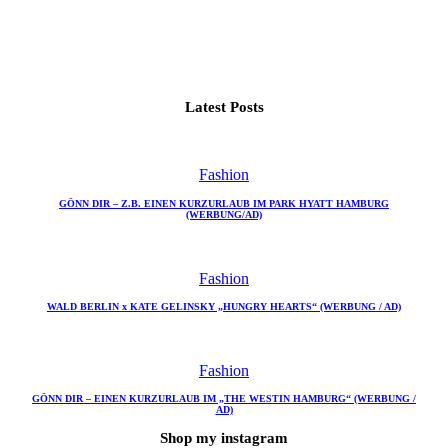
Latest Posts
Fashion
GÖNN DIR – Z.B. EINEN KURZURLAUB IM PARK HYATT HAMBURG
(WERBUNG/AD)
Fashion
WALD BERLIN x KATE GELINSKY „HUNGRY HEARTS“ (WERBUNG / AD)
Fashion
GÖNN DIR – EINEN KURZURLAUB IM „THE WESTIN HAMBURG“ (WERBUNG /
AD)
Shop my instagram