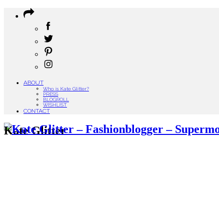
ABOUT
Who is Kate Glitter?
PRESS
BLOGROLL
WISHLIST
CONTACT
Kate Glitter