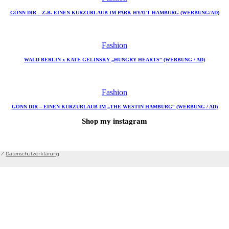
GÖNN DIR – Z.B. EINEN KURZURLAUB IM PARK HYATT HAMBURG (WERBUNG/AD)
Fashion
WALD BERLIN x KATE GELINSKY „HUNGRY HEARTS“ (WERBUNG / AD)
Fashion
GÖNN DIR – EINEN KURZURLAUB IM „THE WESTIN HAMBURG“ (WERBUNG / AD)
Shop my instagram
/
Datenschutzerklärung