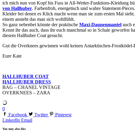
ich mich nun von Kopf bis Fuss in All-Wetter-Funktions-Kleidung hüll
von Hallhuber
. Farbenfroh, energetisch und wahre Statement-Pieces
Kleider bei denen es Klick macht wenn man sie zum ersten Mal sieht.
einem ansieht das man sich wohlfühlt.
So ganz nebenbei könnte der praktische
Maxi-Daunenmantel
auch e
Kennt ihr das auch, dass ihr euch manchmal so in Schale geworfen h
diesem Hallhuber Coat gesucht.
Gut die Overknees gewinnen wohl keinen Antarktischen-Frostködel-Pr
Eure Kate
HALLHUBER COAT
HALLHUBER DRESS
BAG – CHANEL VINTAGE
OVERKNEES – ZARA
0
Facebook
Twitter
Pinterest
LinkedIn
Email
You may also like