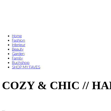
Home
Fashion
Interieur
Beauty
Garden
Family
Buchshop
SHOP MY FAVES
COZY & CHIC // H