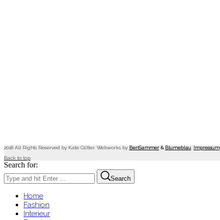
2018 All Rights Reserved by Kate Glitter. Webworks by
BenSammer
&
Blumeblau
.
Impressum
Back to top
Search for:
Search
Home
Fashion
Interieur