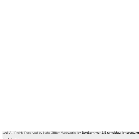
2018 All Rights Reserved by Kate Glitter. Webworks by
BenSammer
&
Blumeblau
.
Impressum