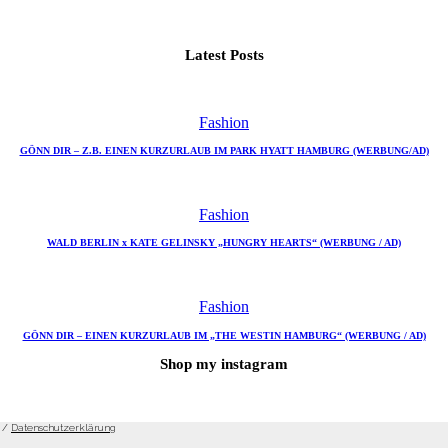
Latest Posts
Fashion
GÖNN DIR – Z.B. EINEN KURZURLAUB IM PARK HYATT HAMBURG (WERBUNG/AD)
Fashion
WALD BERLIN x KATE GELINSKY „HUNGRY HEARTS“ (WERBUNG / AD)
Fashion
GÖNN DIR – EINEN KURZURLAUB IM „THE WESTIN HAMBURG“ (WERBUNG / AD)
Shop my instagram
/
Datenschutzerklärung