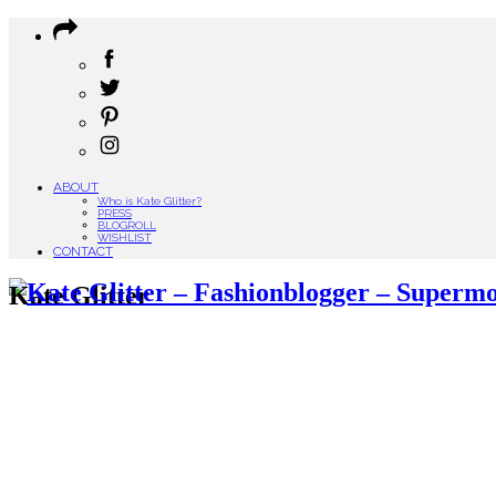
ABOUT
Who is Kate Glitter?
PRESS
BLOGROLL
WISHLIST
CONTACT
Kate Glitter