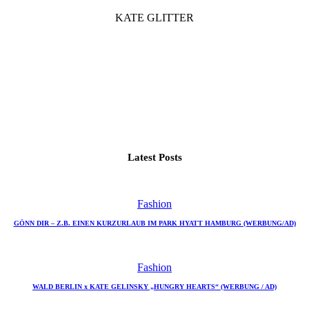
KATE GLITTER
Latest Posts
Fashion
GÖNN DIR – Z.B. EINEN KURZURLAUB IM PARK HYATT HAMBURG (WERBUNG/AD)
Fashion
WALD BERLIN x KATE GELINSKY „HUNGRY HEARTS“ (WERBUNG / AD)