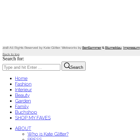
2018 All Rights Reserved by Kate Glitter. Webworks by
BenSammer
&
Blumeblau
.
Impressum
Back to top
Search for:
Search
Home
Fashion
Interieur
Beauty
Garden
Family
Buchshop
SHOP MY FAVES
ABOUT
Who is Kate Glitter?
PRESS