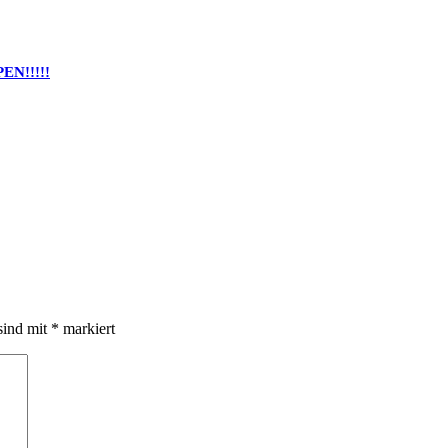
N!!!!!
sind mit
*
markiert