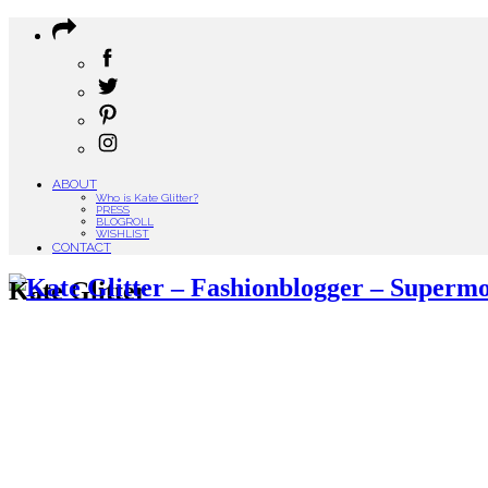
ABOUT
Who is Kate Glitter?
PRESS
BLOGROLL
WISHLIST
CONTACT
Kate Glitter