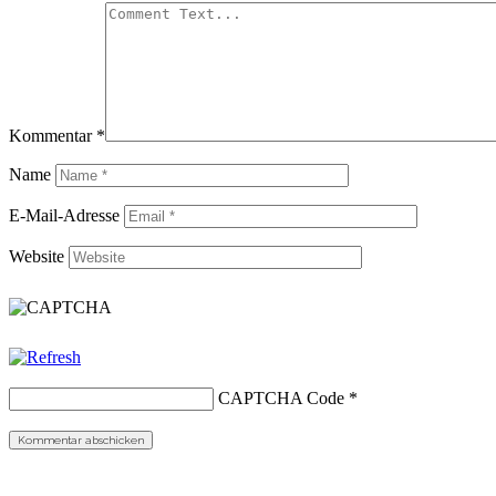
Kommentar
*
Name
E-Mail-Adresse
Website
CAPTCHA Code
*