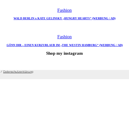
Fashion
WALD BERLIN x KATE GELINSKY „HUNGRY HEARTS“ (WERBUNG / AD)
Fashion
GÖNN DIR – EINEN KURZURLAUB IM „THE WESTIN HAMBURG“ (WERBUNG / AD)
Shop my instagram
/
Datenschutzerklärung