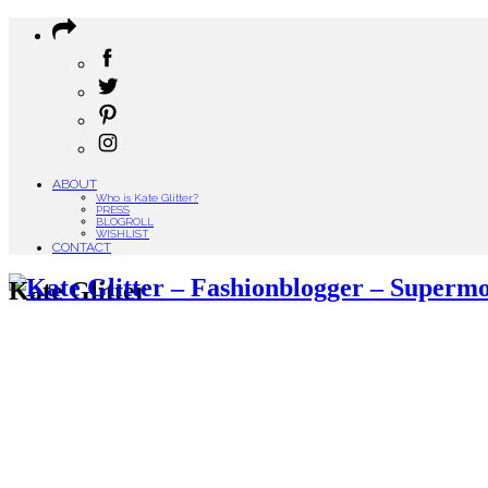
ABOUT
Who is Kate Glitter?
PRESS
BLOGROLL
WISHLIST
CONTACT
Kate Glitter