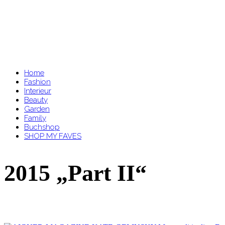
Home
Fashion
Interieur
Beauty
Garden
Family
Buchshop
SHOP MY FAVES
2015 „Part II“