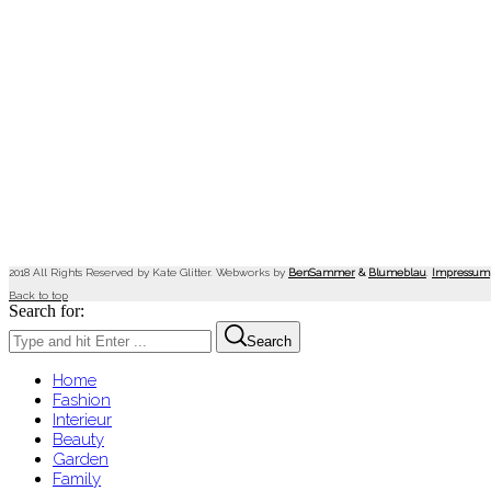
2018 All Rights Reserved by Kate Glitter. Webworks by
BenSammer
&
Blumeblau
.
Impressum
Back to top
Search for:
Search
Home
Fashion
Interieur
Beauty
Garden
Family