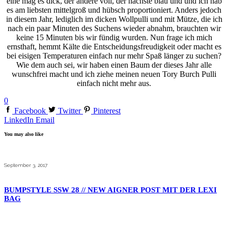
eine mag es dick, der andere voll, der nächste blau und und ich hab
es am liebsten mittelgroß und hübsch proportioniert. Anders jedoch
in diesem Jahr, lediglich im dicken Wollpulli und mit Mütze, die ich
nach ein paar Minuten des Suchens wieder abnahm, brauchten wir
keine 15 Minuten bis wir fündig wurden. Nun frage ich mich
ernsthaft, hemmt Kälte die Entscheidungsfreudigkeit oder macht es
bei eisigen Temperaturen einfach nur mehr Spaß länger zu suchen?
Wie dem auch sei, wir haben einen Baum der dieses Jahr alle
wunschfrei macht und ich ziehe meinen neuen Tory Burch Pulli
einfach nicht mehr aus.
0
Facebook
Twitter
Pinterest
LinkedIn
Email
You may also like
September 3, 2017
BUMPSTYLE SSW 28 // NEW AIGNER POST MIT DER LEXI
BAG