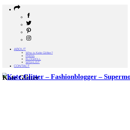
ABOUT
Who is Kate Glitter?
PRESS
BLOGROLL
WISHLIST
CONTACT
Kate Glitter