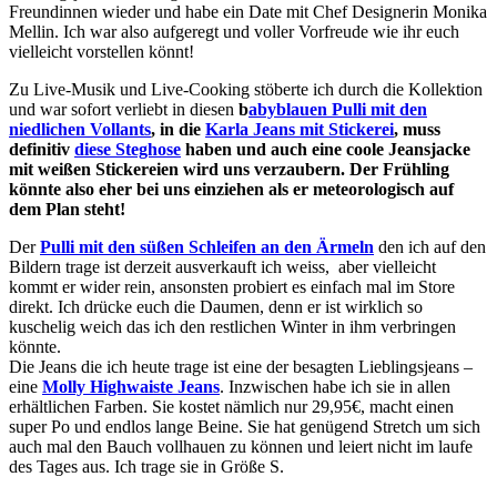
Freundinnen wieder und habe ein Date mit Chef Designerin Monika
Mellin. Ich war also aufgeregt und voller Vorfreude wie ihr euch
vielleicht vorstellen könnt!
Zu Live-Musik und Live-Cooking stöberte ich durch die Kollektion
und war sofort verliebt in diesen
b
abyblauen Pulli mit den
niedlichen Vollants
, in die
Karla Jeans mit Stickerei
, muss
definitiv
diese Steghose
haben und auch eine coole Jeansjacke
mit weißen Stickereien wird uns verzaubern. Der Frühling
könnte also eher bei uns einziehen als er meteorologisch auf
dem Plan steht!
Der
Pulli mit den süßen Schleifen an den Ärmeln
den ich auf den
Bildern trage ist derzeit ausverkauft ich weiss, aber vielleicht
kommt er wider rein, ansonsten probiert es einfach mal im Store
direkt. Ich drücke euch die Daumen, denn er ist wirklich so
kuschelig weich das ich den restlichen Winter in ihm verbringen
könnte.
Die Jeans die ich heute trage ist eine der besagten Lieblingsjeans –
eine
Molly Highwaiste Jeans
. Inzwischen habe ich sie in allen
erhältlichen Farben. Sie kostet nämlich nur 29,95€, macht einen
super Po und endlos lange Beine. Sie hat genügend Stretch um sich
auch mal den Bauch vollhauen zu können und leiert nicht im laufe
des Tages aus. Ich trage sie in Größe S.