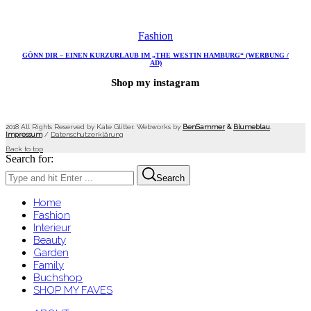
Fashion
GÖNN DIR – EINEN KURZURLAUB IM „THE WESTIN HAMBURG“ (WERBUNG /
AD)
Shop my instagram
2018 All Rights Reserved by Kate Glitter. Webworks by
BenSammer
&
Blumeblau
.
Impressum
/
Datenschutzerklärung
Back to top
Search for:
Search
Home
Fashion
Interieur
Beauty
Garden
Family
Buchshop
SHOP MY FAVES