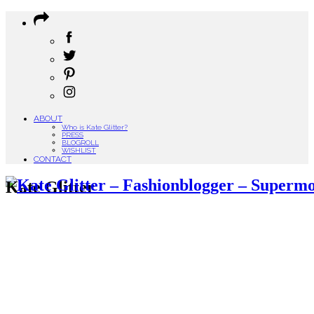
ABOUT
Who is Kate Glitter?
PRESS
BLOGROLL
WISHLIST
CONTACT
Kate Glitter