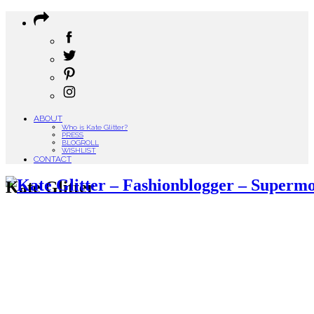
ABOUT
Who is Kate Glitter?
PRESS
BLOGROLL
WISHLIST
CONTACT
Kate Glitter