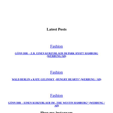
Latest Posts
Fashion
GÖNN DIR – Z.B. EINEN KURZURLAUB IM PARK HYATT HAMBURG
(WERBUNG/AD)
Fashion
WALD BERLIN x KATE GELINSKY „HUNGRY HEARTS“ (WERBUNG / AD)
Fashion
GÖNN DIR – EINEN KURZURLAUB IM „THE WESTIN HAMBURG“ (WERBUNG /
AD)
Shop my instagram