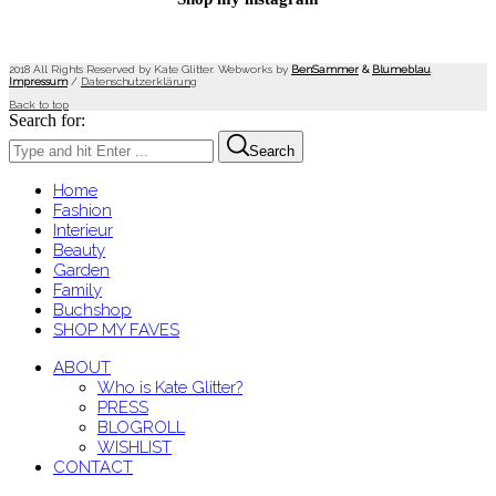
2018 All Rights Reserved by Kate Glitter. Webworks by
BenSammer
&
Blumeblau
.
Impressum
/
Datenschutzerklärung
Back to top
Search for:
Search
Home
Fashion
Interieur
Beauty
Garden
Family
Buchshop
SHOP MY FAVES
ABOUT
Who is Kate Glitter?
PRESS
BLOGROLL
WISHLIST
CONTACT