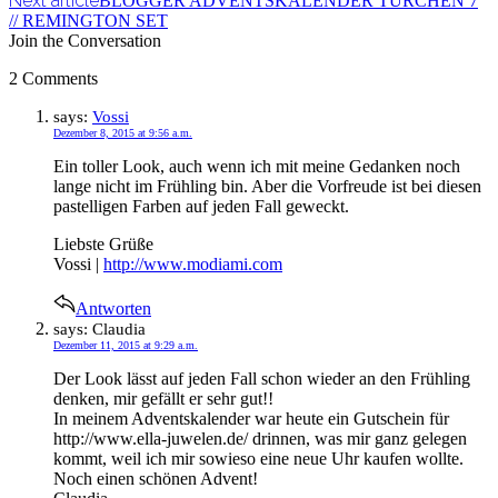
Next article
BLOGGER ADVENTSKALENDER TÜRCHEN 7
// REMINGTON SET
Join the Conversation
2 Comments
says:
Vossi
Dezember 8, 2015 at 9:56 a.m.
Ein toller Look, auch wenn ich mit meine Gedanken noch
lange nicht im Frühling bin. Aber die Vorfreude ist bei diesen
pastelligen Farben auf jeden Fall geweckt.
Liebste Grüße
Vossi |
http://www.modiami.com
Antworten
says:
Claudia
Dezember 11, 2015 at 9:29 a.m.
Der Look lässt auf jeden Fall schon wieder an den Frühling
denken, mir gefällt er sehr gut!!
In meinem Adventskalender war heute ein Gutschein für
http://www.ella-juwelen.de/
drinnen, was mir ganz gelegen
kommt, weil ich mir sowieso eine neue Uhr kaufen wollte.
Noch einen schönen Advent!