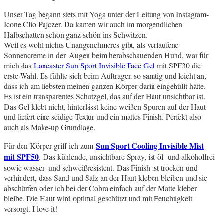
Unser Tag begann stets mit Yoga unter der Leitung von Instagram-
Icone Clio Pajczer. Da kamen wir auch im morgendlichen
Halbschatten schon ganz schön ins Schwitzen.
Weil es wohl nichts Unangenehmeres gibt, als verlaufene
Sonnencreme in den Augen beim herabschauenden Hund, war für
mich das
Lancaster Sun Sport Invisible Face Gel
mit SPF30 die
erste Wahl. Es fühlte sich beim Auftragen so samtig und leicht an,
dass ich am liebsten meinen ganzen Körper darin eingehüllt hätte.
Es ist ein transparentes Schutzgel, das auf der Haut unsichtbar ist.
Das Gel klebt nicht, hinterlässt keine weißen Spuren auf der Haut
und liefert eine seidige Textur und ein mattes Finish. Perfekt also
auch als Make-up Grundlage.
Sun Sport Cooling Invisible Mist
Für den Körper griff ich zum
mit SPF50
. Das kühlende, unsichtbare Spray, ist öl- und alkoholfrei
sowie wasser- und schweißresistent. Das Finish ist trocken und
verhindert, dass Sand und Salz an der Haut kleben bleiben und sie
abschürfen oder ich bei der Cobra einfach auf der Matte kleben
bleibe. Die Haut wird optimal geschützt und mit Feuchtigkeit
versorgt. I love it!