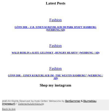
Latest Posts
Fashion
GÖNN DIR – Z.B. EINEN KURZURLAUB IM PARK HYATT HAMBURG
(WERBUNG/AD)
Fashion
WALD BERLIN x KATE GELINSKY „HUNGRY HEARTS“ (WERBUNG / AD)
Fashion
GÖNN DIR – EINEN KURZURLAUB IM „THE WESTIN HAMBURG“ (WERBUNG /
AD)
Shop my instagram
2018 All Rights Reserved by Kate Glitter. Webworks by
BenSammer
&
Blumeblau
.
Impressum
/
Datenschutzerklärung
Back to top