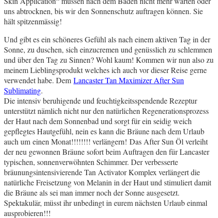
Skin Application“ müssen nach dem Baden nicht mehr warten oder
uns abtrocknen, bis wir den Sonnenschutz auftragen können. Sie
hält spitzenmässig!
Und gibt es ein schöneres Gefühl als nach einem aktiven Tag in der
Sonne, zu duschen, sich einzucremen und genüsslich zu schlemmen
und über den Tag zu Sinnen? Wohl kaum! Kommen wir nun also zu
meinem Lieblingsprodukt welches ich auch vor dieser Reise gerne
verwendet habe. Dem
Lancaster Tan Maximizer After Sun
Sublimating
.
Die intensiv beruhigende und feuchtigkeitsspendende Rezeptur
unterstützt nämlich nicht nur den natürlichen Regenerationsprozess
der Haut nach dem Sonnenbad und sorgt für ein seidig weich
gepflegtes Hautgefühl, nein es kann die Bräune nach dem Urlaub
auch um einen Monat!!!!!!!! verlängern! Das After Sun Öl verleiht
der neu gewonnen Bräune sofort beim Auftragen den für Lancaster
typischen, sonnenverwöhnten Schimmer. Der verbesserte
bräunungsintensivierende Tan Activator Komplex verlängert die
natürliche Freisetzung von Melanin in der Haut und stimuliert damit
die Bräune als sei man immer noch der Sonne ausgesetzt.
Spektakulär, müsst ihr unbedingt in eurem nächsten Urlaub einmal
ausprobieren!!!