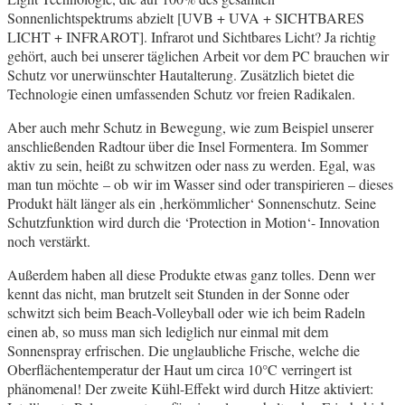
Sonnenlichtspektrums abzielt [UVB + UVA + SICHTBARES
LICHT + INFRAROT]. Infrarot und Sichtbares Licht? Ja richtig
gehört, auch bei unserer täglichen Arbeit vor dem PC brauchen wir
Schutz vor unerwünschter Hautalterung. Zusätzlich bietet die
Technologie einen umfassenden Schutz vor freien Radikalen.
Aber auch mehr Schutz in Bewegung, wie zum Beispiel unserer
anschließenden Radtour über die Insel Formentera. Im Sommer
aktiv zu sein, heißt zu schwitzen oder nass zu werden. Egal, was
man tun möchte – ob wir im Wasser sind oder transpirieren – dieses
Produkt hält länger als ein ‚herkömmlicher‘ Sonnenschutz. Seine
Schutzfunktion wird durch die ‘Protection in Motion‘- Innovation
noch verstärkt.
Außerdem haben all diese Produkte etwas ganz tolles. Denn wer
kennt das nicht, man brutzelt seit Stunden in der Sonne oder
schwitzt sich beim Beach-Volleyball oder wie ich beim Radeln
einen ab, so muss man sich lediglich nur einmal mit dem
Sonnenspray erfrischen. Die unglaubliche Frische, welche die
Oberflächentemperatur der Haut um circa 10°C verringert ist
phänomenal! Der zweite Kühl-Effekt wird durch Hitze aktiviert: