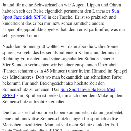
Ja und für meine Schwachstellen wie Augen, Lippen und Ohren
habe ich seit der Reise eigentlich permanent den Lancaster
Sun
Sport Face Stick SPF30
in der Tasche. Er ist so praktisch und
kinderleicht das er bei mir inzwischen sämtliche andere
Lippenpflegeprodukte abgelöst hat, denn er ist parfumfrei, was mir
sehr gelegen kommt.
Nach dem Sonnengruß wollten wir dann aber die wahre Sonne
spüren, wo geht das besser als auf einem Katamaran, der uns in
Richtung Formentera und seine sagenhaften Strände steuerte.
Vier Stunden verbrachten wir bei einer entspannten Überfahrt
(Fähren schaffen es in 45 Minuten) unter freiem Himmel im Spiegel
des Mittelmeeres. Dort wo man bekanntlich am schnellsten Farbe
bekommt. Für mich Bleichgesicht also höchste Zeit den
Sonnenschutz zu erneuen. Das
Sun Sport Invisible Face Mist
SPF30
zum Sprühen ist perfekt, um auch über dem Make-up den
Sonnenschutz aufrecht zu erhalten.
Die Lancaster Laboratorien haben kontinuierlich daran gearbeitet,
neue und innovative Sonnenschutzlösungen für sportlich aktive
Menschen anzubieten. Man hat viel mehr Schutz dank der Full
Light Technologie, die auf 100% des gesamten