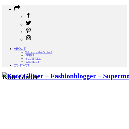
ABOUT
Who is Kate Glitter?
PRESS
BLOGROLL
WISHLIST
CONTACT
Kate Glitter