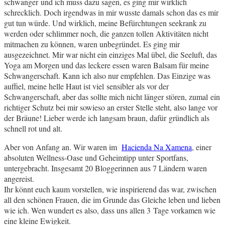
schwanger und ich muss dazu sagen, es ging mir wirklich
schrecklich. Doch irgendwas in mir wusste damals schon das es mir
gut tun würde. Und wirklich, meine Befürchtungen seekrank zu
werden oder schlimmer noch, die ganzen tollen Aktivitäten nicht
mitmachen zu können, waren unbegründet. Es ging mir
ausgezeichnet. Mir war nicht ein einziges Mal übel, die Seeluft, das
Yoga am Morgen und das leckere essen waren Balsam für meine
Schwangerschaft. Kann ich also nur empfehlen. Das Einzige was
auffiel, meine helle Haut ist viel sensibler als vor der
Schwangerschaft, aber das sollte mich nicht länger stören, zumal ein
richtiger Schutz bei mir sowieso an erster Stelle steht, also lange vor
der Bräune! Lieber werde ich langsam braun, dafür gründlich als
schnell rot und alt.
Aber von Anfang an. Wir waren im
Hacienda Na Xamena
, einer
absoluten Wellness-Oase und Geheimtipp unter Sportfans,
untergebracht. Insgesamt 20 Bloggerinnen aus 7 Ländern waren
angereist.
Ihr könnt euch kaum vorstellen, wie inspirierend das war, zwischen
all den schönen Frauen, die im Grunde das Gleiche leben und lieben
wie ich. Wen wundert es also, dass uns allen 3 Tage vorkamen wie
eine kleine Ewigkeit.