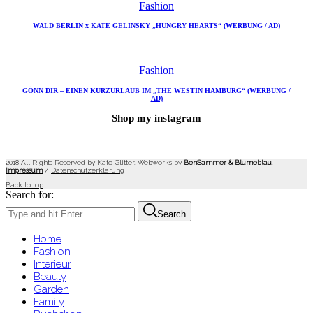
Fashion
WALD BERLIN x KATE GELINSKY „HUNGRY HEARTS“ (WERBUNG / AD)
Fashion
GÖNN DIR – EINEN KURZURLAUB IM „THE WESTIN HAMBURG“ (WERBUNG /
AD)
Shop my instagram
2018 All Rights Reserved by Kate Glitter. Webworks by
BenSammer
&
Blumeblau
.
Impressum
/
Datenschutzerklärung
Back to top
Search for:
Search
Home
Fashion
Interieur
Beauty
Garden
Family