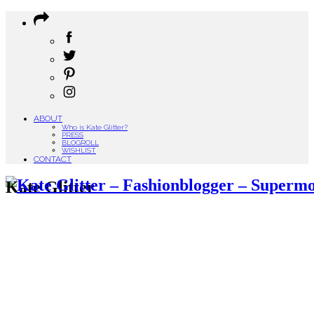
ABOUT
Who is Kate Glitter?
PRESS
BLOGROLL
WISHLIST
CONTACT
Kate Glitter