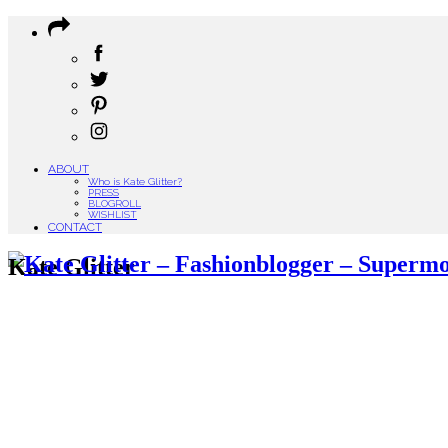
ABOUT
Who is Kate Glitter?
PRESS
BLOGROLL
WISHLIST
CONTACT
Kate Glitter