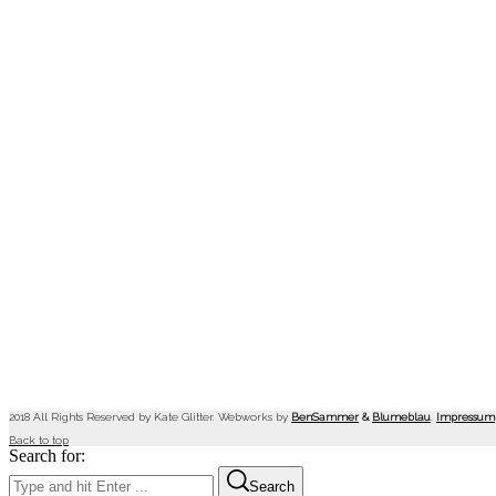
2018 All Rights Reserved by Kate Glitter. Webworks by
BenSammer
&
Blumeblau
.
Impressum
Back to top
Search for:
Search