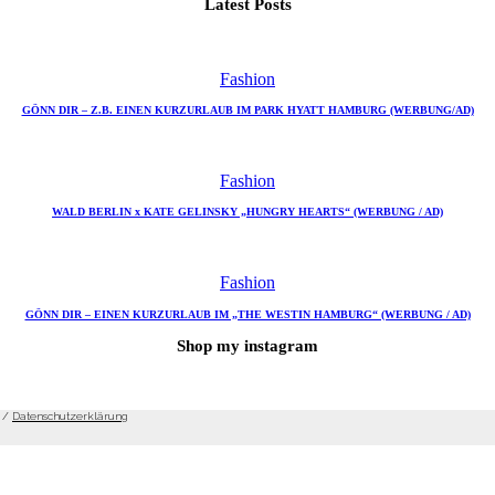
Latest Posts
Fashion
GÖNN DIR – Z.B. EINEN KURZURLAUB IM PARK HYATT HAMBURG (WERBUNG/AD)
Fashion
WALD BERLIN x KATE GELINSKY „HUNGRY HEARTS“ (WERBUNG / AD)
Fashion
GÖNN DIR – EINEN KURZURLAUB IM „THE WESTIN HAMBURG“ (WERBUNG / AD)
Shop my instagram
/
Datenschutzerklärung