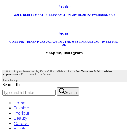
Fashion
WALD BERLIN x KATE GELINSKY „HUNGRY HEARTS“ (WERBUNG / AD)
Fashion
GÖNN DIR – EINEN KURZURLAUB IM „THE WESTIN HAMBURG“ (WERBUNG /
AD)
Shop my instagram
2018 All Rights Reserved by Kate Glitter. Webworks by
BenSammer
&
Blumeblau
.
Impressum
/
Datenschutzerklärung
Back to top
Search for:
Search
Home
Fashion
Interieur
Beauty
Garden
Family