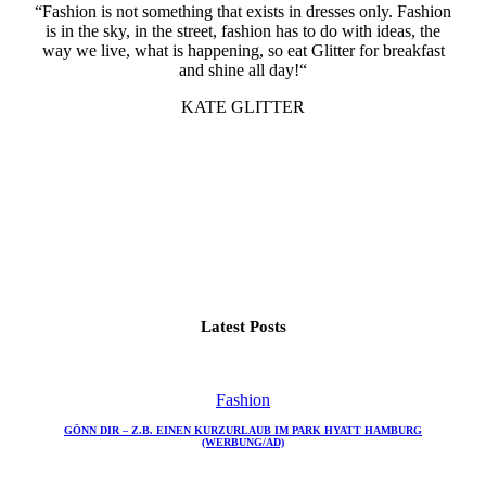
“Fashion is not something that exists in dresses only. Fashion
is in the sky, in the street, fashion has to do with ideas, the
way we live, what is happening, so eat Glitter for breakfast
and shine all day!“
KATE GLITTER
Latest Posts
Fashion
GÖNN DIR – Z.B. EINEN KURZURLAUB IM PARK HYATT HAMBURG
(WERBUNG/AD)