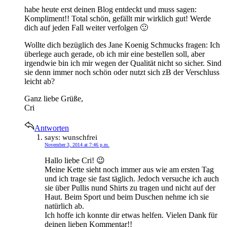
habe heute erst deinen Blog entdeckt und muss sagen:
Kompliment!! Total schön, gefällt mir wirklich gut! Werde
dich auf jeden Fall weiter verfolgen 🙂
Wollte dich bezüglich des Jane Koenig Schmucks fragen: Ich
überlege auch gerade, ob ich mir eine bestellen soll, aber
irgendwie bin ich mir wegen der Qualität nicht so sicher. Sind
sie denn immer noch schön oder nutzt sich zB der Verschluss
leicht ab?
Ganz liebe Grüße,
Cri
Antworten
says:
wunschfrei
November 3, 2014 at 7:46 p.m.
Hallo liebe Cri! 😉
Meine Kette sieht noch immer aus wie am ersten Tag
und ich trage sie fast täglich. Jedoch versuche ich auch
sie über Pullis nund Shirts zu tragen und nicht auf der
Haut. Beim Sport und beim Duschen nehme ich sie
natürlich ab.
Ich hoffe ich konnte dir etwas helfen. Vielen Dank für
deinen lieben Kommentar!!