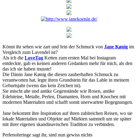
Könnt ihr sehen wie zart und fein der Schmuck von
Jane Kønig
im
Vergleich zum Lavendel ist?
Als ich die
LoveTag
Ketten zum ersten Mal bei Instagram
entdeckte, gab es keinen anderen Gedanken mehr für mich, als den
das ich sie haben musste!
Die Dänin Jane Kønig die diesen zauberhaften Schmuck zu
verantworten hat, legte ihren Grundstein für das Lable in meinem
Geburtsjahr (wenn das kein Zeichen ist).
Sie mischt
alte und antike
Gegenstände wie
Rosen
, antike
Edelsteine,
Metalle, Perlen, Diamanten, Horn und Knochen
mit
modernen Materialien
und schafft
somit
unerwartete
Begegnungen
.
Jane
bekommt ihre
Inspiration
auf ihren
zahlreichen Reisen
,
wo sie
lokale Materialien
und Objekte auf Märkten sammelt
um sie später
mit ihrer eigenen
skandinavischen Tradition
zu verbinden.
Perlenohrringe sagt ihr, sind nun gewiss nichts