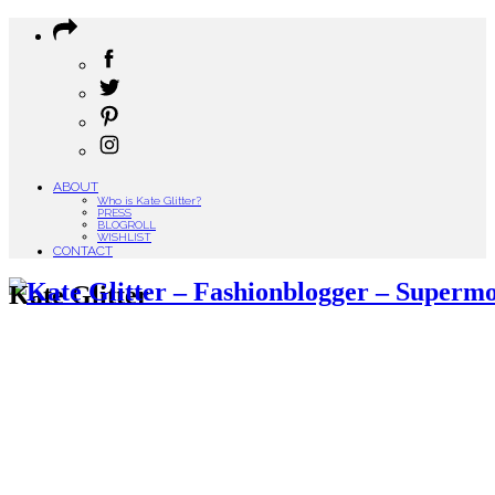
ABOUT
Who is Kate Glitter?
PRESS
BLOGROLL
WISHLIST
CONTACT
Kate Glitter