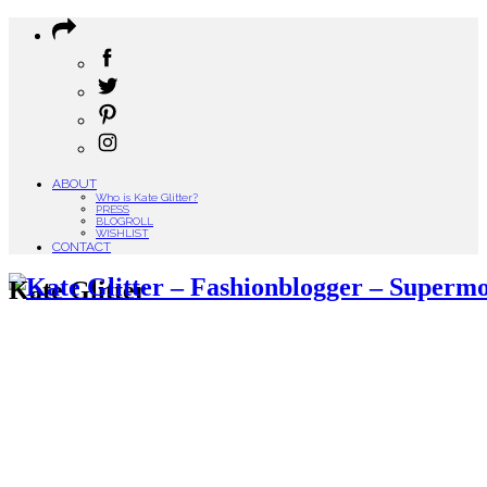
ABOUT
Who is Kate Glitter?
PRESS
BLOGROLL
WISHLIST
CONTACT
Kate Glitter