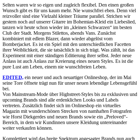
Selten waren wir so eigen und zugleich flexibel. Den einen großen
Wunsch gibt es für uns kaum mehr. Nie wunschfrei eben. Denn viel
reizvoller sind eine Vielzahl kleiner Träume parallel. Strichen wir
gestern noch auf unserer Gitarre im Bohemian-Kleid ein Liebeslied,
tanzen wir heute schon wieder im „kleinen Schwarzen“ im besten
Club der Stadt. Morgens Stilettos, abends Vans. Zunächst
kombiniert mit edlem Blazer, dann wieder abgelöst vom
Bomberjacket. Es ist ein Spiel mit den unterschiedlichen Facetten
ihrer Weiblichkeit, die sie tatsächlich in sich trägt. Was zählt, ist das
Experiment mit einer ständigen Editierung ihrer selbst. Jeder neue
Anlass ist auch Anlass zur Kreierung eines neuen Styles. Es ist die
pure Lust am Leben, einem nie wunschfreien Leben.
EDITED,
ein neuer und auch neuartiger Onlineshop, der im Mai
seine Tore öffnete trägt nun für unser neuen lebendige Lebensgefühl
bei.
Von Mainstream-Mode über Highstreet-Styles bis zu exklusiven und
upcoming Brands sind alle erdenklichen Looks und Labels
vertreten. Zusätzlich findet sich im Onlineshop ein virtuelles
Magazin mit wunderschönen Strecken von namhaften Fotografen
wie Horst Diekgerdes und neuen Brands sowie ein „Preloved“-
Bereich, in dem wir Kundinnen unsere Kleidung untereinander
weiter verkaufen können.
Komplettiert wird das breite Spektrum angesagter Brands nun auch