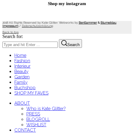
Shop my instagram
2018 All Rights Reserved by Kate Glitter. Webworks by
BenSammer
&
Blumeblau
.
Impressum
/
Datenschutzerklärung
Back to top
Search for:
Search
Home
Fashion
Interieur
Beauty
Garden
Family
Buchshop
SHOP MY FAVES
ABOUT
Who is Kate Glitter?
PRESS
BLOGROLL
WISHLIST
CONTACT