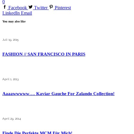
0
Facebook
Twitter
Pinterest
LinkedIn
Email
You may also like
Juli 19, 2015
FASHION // SAN FRANCISCO IN PARIS
April 1, 2013
Aaaawwwww…. Kaviar Gauche For Zalando Collection!
April 29, 2014
Finde Die Perfekte MCM Für Mich!