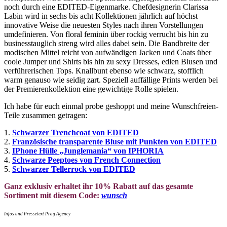
noch durch eine EDITED-Eigenmarke. Chefdesignerin Clarissa
Labin wird in sechs bis acht Kollektionen jährlich auf höchst
innovative Weise die neuesten Styles nach ihren Vorstellungen
umdefinieren. Von floral feminin über rockig verrucht bis hin zu
businesstauglich streng wird alles dabei sein. Die Bandbreite der
modischen Mittel reicht von aufwändigen Jacken und Coats über
coole Jumper und Shirts bis hin zu sexy Dresses, edlen Blusen und
verführerischen Tops. Knallbunt ebenso wie schwarz, stofflich
warm genauso wie seidig zart. Speziell auffällige Prints werden bei
der Premierenkollektion eine gewichtige Rolle spielen.
Ich habe für euch einmal probe geshoppt und meine Wunschfreien-
Teile zusammen getragen:
1.
Schwarzer Trenchcoat von EDITED
2.
Französische transparente Bluse mit Punkten von EDITED
3.
IPhone Hülle „Junglemania“ von IPHORIA
4.
Schwarze Peeptoes von French Connection
5.
Schwarzer Tellerrock von EDITED
Ganz exklusiv erhaltet ihr 10% Rabatt auf das gesamte
Sortiment mit diesem Code:
wunsch
Infos und Pressetext Prag Agency