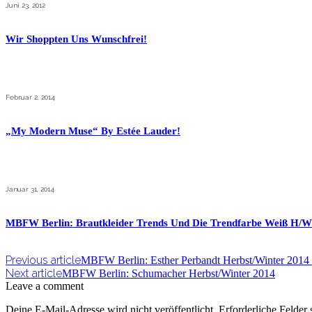
Juni 23, 2012
Wir Shoppten Uns Wunschfrei!
Februar 2, 2014
„My Modern Muse“ By Estée Lauder!
Januar 31, 2014
MBFW Berlin: Brautkleider Trends Und Die Trendfarbe Weiß H/W
Previous article
MBFW Berlin: Esther Perbandt Herbst/Winter 201
Next article
MBFW Berlin: Schumacher Herbst/Winter 2014
Leave a comment
Deine E-Mail-Adresse wird nicht veröffentlicht.
Erforderliche Felder 