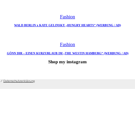
Fashion
WALD BERLIN x KATE GELINSKY „HUNGRY HEARTS“ (WERBUNG / AD)
Fashion
GÖNN DIR – EINEN KURZURLAUB IM „THE WESTIN HAMBURG“ (WERBUNG / AD)
Shop my instagram
/
Datenschutzerklärung