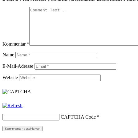
Kommentar
*
Name
E-Mail-Adresse
Website
CAPTCHA Code
*