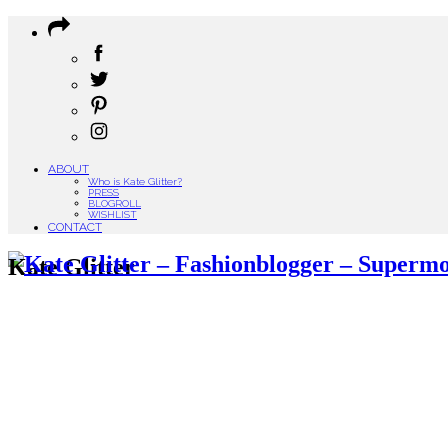
ABOUT
Who is Kate Glitter?
PRESS
BLOGROLL
WISHLIST
CONTACT
Kate Glitter