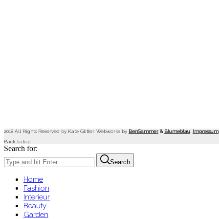
2018 All Rights Reserved by Kate Glitter. Webworks by
BenSammer
&
Blumeblau
.
Impressum
Back to top
Search for:
Search
Home
Fashion
Interieur
Beauty
Garden