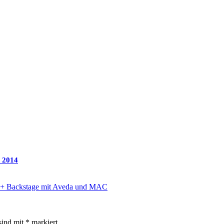
 2014
4 + Backstage mit Aveda und MAC
sind mit
*
markiert