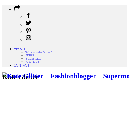
ABOUT
Who is Kate Glitter?
PRESS
BLOGROLL
WISHLIST
CONTACT
Kate Glitter