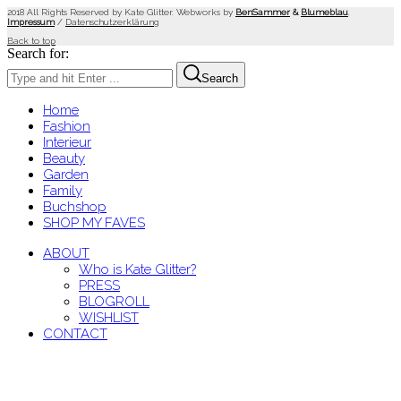
2018 All Rights Reserved by Kate Glitter. Webworks by
BenSammer
&
Blumeblau
.
Impressum
/
Datenschutzerklärung
Back to top
Search for:
Search
Home
Fashion
Interieur
Beauty
Garden
Family
Buchshop
SHOP MY FAVES
ABOUT
Who is Kate Glitter?
PRESS
BLOGROLL
WISHLIST
CONTACT