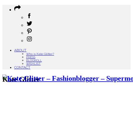
ABOUT
Who is Kate Glitter?
PRESS
BLOGROLL
WISHLIST
CONTACT
Kate Glitter