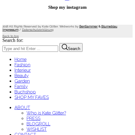
Shop my instagram
2018 All Rights Reserved by Kate Glitter. Webworks by
BenSammer
&
Blumeblau
.
Impressum
/
Datenschutzerklärung
Back to top
Search for:
Search
Home
Fashion
Interieur
Beauty
Garden
Family
Buchshop
SHOP MY FAVES
ABOUT
Who is Kate Glitter?
PRESS
BLOGROLL
WISHLIST
CONTACT