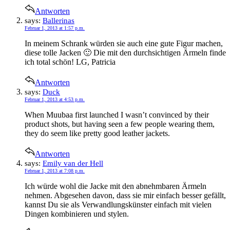
Antworten
says:
Ballerinas
Februar 1, 2013 at 1:57 p.m.
In meinem Schrank würden sie auch eine gute Figur machen,
diese tolle Jacken 🙂 Die mit den durchsichtigen Ärmeln finde
ich total schön! LG, Patricia
Antworten
says:
Duck
Februar 1, 2013 at 4:53 p.m.
When Muubaa first launched I wasn’t convinced by their
product shots, but having seen a few people wearing them,
they do seem like pretty good leather jackets.
Antworten
says:
Emily van der Hell
Februar 1, 2013 at 7:08 p.m.
Ich würde wohl die Jacke mit den abnehmbaren Ärmeln
nehmen. Abgesehen davon, dass sie mir einfach besser gefällt,
kannst Du sie als Verwandlungskünster einfach mit vielen
Dingen kombinieren und stylen.