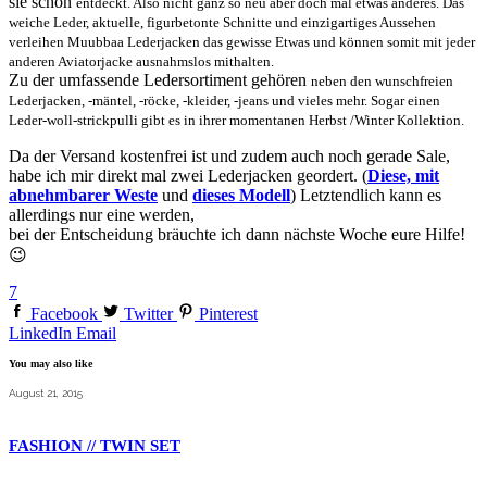
sie schon
entdeckt. Also nicht ganz so neu aber doch mal etwas anderes. Das
weiche Leder, aktuelle, figurbetonte Schnitte und einzigartiges Aussehen
verleihen Muubbaa Lederjacken das gewisse Etwas und können somit mit jeder
anderen Aviatorjacke ausnahmslos mithalten.
Zu der umfassende Ledersortiment gehören
neben den wunschfreien
Lederjacken, -mäntel, -röcke, -kleider, -jeans und vieles mehr. Sogar einen
Leder-woll-strickpulli gibt es in ihrer momentanen Herbst /Winter Kollektion.
Da der Versand kostenfrei ist und zudem auch noch gerade Sale,
habe ich mir direkt mal zwei Lederjacken geordert. (
Diese, mit
abnehmbarer Weste
und
dieses Modell
) Letztendlich kann es
allerdings nur eine werden,
bei der Entscheidung bräuchte ich dann nächste Woche eure Hilfe!
😉
7
Facebook
Twitter
Pinterest
LinkedIn
Email
You may also like
August 21, 2015
FASHION // TWIN SET