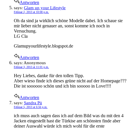
Antworten
says:
Glam up your Lifestyle
Februar 2, 2013 at 10:08 p.m.
Oh da sind ja wirklich schöne Modelle dabei. Ich schaue sie
mir lieber nicht genauer an, sonst komme ich noch in
Versuchung.
LG Cla
Glamupyourlifestyle.blogspot.de
Antworten
says:
Anonymous
Februar 3, 2013 at 11:01 p.m.
Hey Liebes, danke für den tollen Tipp.
Aber wieso finde ich dieses grüne nicht auf der Homepage???
Die ist soooooo schön und ich bin sooooo in Love!!!!
Antworten
says:
Sandra Pü
Februar 5, 2013 at 6:56 p.m.
ich muss auch sagen dass ich auf dem Bild was du mit den 4
Jacken eingestellt hast die Türkise am schönsten finde aber
deiner Auswahl würde ich mich wohl für die erste