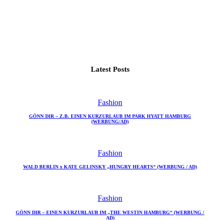
Latest Posts
Fashion
GÖNN DIR – Z.B. EINEN KURZURLAUB IM PARK HYATT HAMBURG
(WERBUNG/AD)
Fashion
WALD BERLIN x KATE GELINSKY „HUNGRY HEARTS“ (WERBUNG / AD)
Fashion
GÖNN DIR – EINEN KURZURLAUB IM „THE WESTIN HAMBURG“ (WERBUNG /
AD)