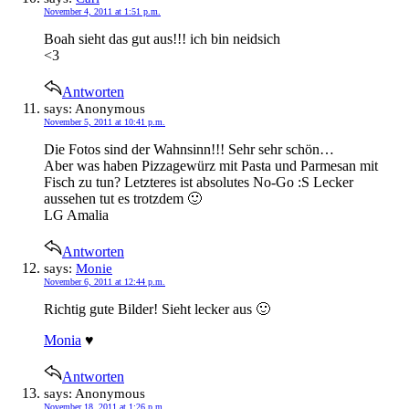
November 4, 2011 at 1:51 p.m.
Boah sieht das gut aus!!! ich bin neidsich
<3
Antworten
says:
Anonymous
November 5, 2011 at 10:41 p.m.
Die Fotos sind der Wahnsinn!!! Sehr sehr schön…
Aber was haben Pizzagewürz mit Pasta und Parmesan mit
Fisch zu tun? Letzteres ist absolutes No-Go :S Lecker
aussehen tut es trotzdem 🙂
LG Amalia
Antworten
says:
Monie
November 6, 2011 at 12:44 p.m.
Richtig gute Bilder! Sieht lecker aus 🙂
Monia
♥
Antworten
says:
Anonymous
November 18, 2011 at 1:26 p.m.