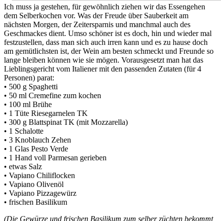
Ich muss ja gestehen, für gewöhnlich ziehen wir das Essengehen
dem Selberkochen vor. Was der Freude über Sauberkeit am
nächsten Morgen, der Zeitersparnis und manchmal auch des
Geschmackes dient. Umso schöner ist es doch, hin und wieder mal
festzustellen, dass man sich auch irren kann und es zu hause doch
am gemütlichsten ist, der Wein am besten schmeckt und Freunde so
lange bleiben können wie sie mögen. Vorausgesetzt man hat das
Lieblingsgericht vom Italiener mit den passenden Zutaten (für 4
Personen) parat:
• 500 g Spaghetti
• 50 ml Cremefine zum kochen
• 100 ml Brühe
• 1 Tüte Riesegarnelen TK
• 300 g Blattspinat TK (mit Mozzarella)
• 1 Schalotte
• 3 Knoblauch Zehen
• 1 Glas Pesto Verde
• 1 Hand voll Parmesan gerieben
• etwas Salz
• Vapiano Chiliflocken
• Vapiano Olivenöl
• Vapiano Pizzagewürz
• frischen Basilikum
(Die Gewürze und frischen Basilikum zum selber züchten bekommt