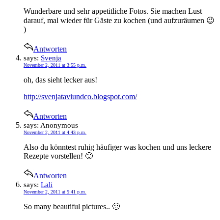
Wunderbare und sehr appetitliche Fotos. Sie machen Lust
darauf, mal wieder für Gäste zu kochen (und aufzuräumen 😉
)
Antworten
says:
Svenja
November 2, 2011 at 3:55 p.m.
oh, das sieht lecker aus!
http://svenjataviundco.blogspot.com/
Antworten
says:
Anonymous
November 2, 2011 at 4:43 p.m.
Also du könntest ruhig häufiger was kochen und uns leckere
Rezepte vorstellen! 🙂
Antworten
says:
Lali
November 2, 2011 at 5:41 p.m.
So many beautiful pictures.. 🙂