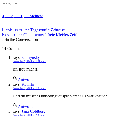
Juni 29, 2011
3, … 2, … 1, … Meines!
Previous article
Tagesoutfit: Zeitreise
Next article
Oh du wunschfreie Kleider-Zeit!
Join the Conversation
14 Comments
says:
kathrynsky
November 2, 2011 at 1:01 p.m.
Ich freu mich!!!
Antworten
says:
Kathrin
November 2, 2011 at 1:03 p.m.
Und du musst es unbedingt ausprobieren! Es war köstlich!
Antworten
says:
Jana Goldberg
November 2, 2011 at 2:36 p.m.