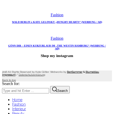
Fashion
WALD BERLIN x KATE GELINSKY „HUNGRY HEARTS“ (WERBUNG / AD)
Fashion
GÖNN DIR – EINEN KURZURLAUB IM „THE WESTIN HAMBURG“ (WERBUNG /
AD)
Shop my instagram
2018 All Rights Reserved by Kate Glitter. Webworks by
BenSammer
&
Blumeblau
.
Impressum
/
Datenschutzerklärung
Back to top
Search for:
Search
Home
Fashion
Interieur
Beauty