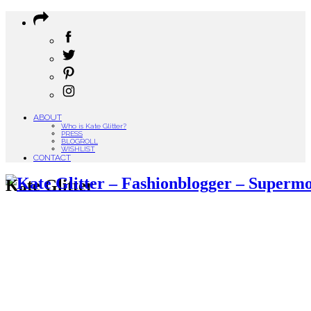
ABOUT
Who is Kate Glitter?
PRESS
BLOGROLL
WISHLIST
CONTACT
Kate Glitter