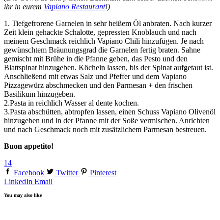
ihr in eurem
Vapiano Restaurant
!)
1. Tiefgefrorene Garnelen in sehr heißem Öl anbraten. Nach kurzer
Zeit klein gehackte Schalotte, gepressten Knoblauch und nach
meinem Geschmack reichlich Vapiano Chili hinzufügen. Je nach
gewünschtem Bräunungsgrad die Garnelen fertig braten. Sahne
gemischt mit Brühe in die Pfanne geben, das Pesto und den
Blattspinat hinzugeben. Köcheln lassen, bis der Spinat aufgetaut ist.
Anschließend mit etwas Salz und Pfeffer und dem Vapiano
Pizzagewürz abschmecken und den Parmesan + den frischen
Basilikum hinzugeben.
2.Pasta in reichlich Wasser al dente kochen.
3.Pasta abschütten, abtropfen lassen, einen Schuss Vapiano Olivenöl
hinzugeben und in der Pfanne mit der Soße vermischen. Anrichten
und nach Geschmack noch mit zusätzlichem Parmesan bestreuen.
Buon appetito!
14
Facebook
Twitter
Pinterest
LinkedIn
Email
You may also like