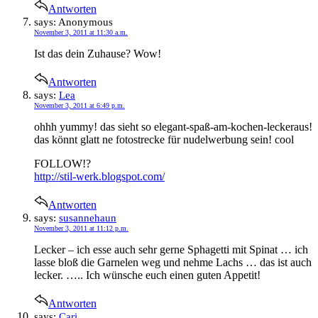
Antworten
says:
Anonymous
November 3, 2011 at 11:30 a.m.
Ist das dein Zuhause? Wow!
Antworten
says:
Lea
November 3, 2011 at 6:49 p.m.
ohhh yummy! das sieht so elegant-spaß-am-kochen-leckeraus!
das könnt glatt ne fotostrecke für nudelwerbung sein! cool
FOLLOW!?
http://stil-werk.blogspot.com/
Antworten
says:
susannehaun
November 3, 2011 at 11:12 p.m.
Lecker – ich esse auch sehr gerne Sphagetti mit Spinat … ich
lasse bloß die Garnelen weg und nehme Lachs … das ist auch
lecker. ….. Ich wünsche euch einen guten Appetit!
Antworten
says:
Cari