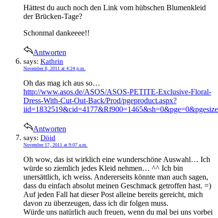
Hättest du auch noch den Link vom hübschen Blumenkleid
der Brücken-Tage?
Schonmal dankeeee!!
Antworten
says:
Kathrin
November 8, 2011 at 4:24 p.m.
Oh das mag ich aus so…
http://www.asos.de/ASOS/ASOS-PETITE-Exclusive-Floral-
Dress-With-Cut-Out-Back/Prod/pgeproduct.aspx?
iid=1832519&cid=4177&Rf900=1465&sh=0&pge=0&pgesize=
Antworten
says:
Döid
November 17, 2011 at 9:07 a.m.
Oh wow, das ist wirklich eine wunderschöne Auswahl… Ich
würde so ziemlich jedes Kleid nehmen… ^^ Ich bin
unersättlich, ich weiss. Andererseits könnte man auch sagen,
dass du einfach absolut meinen Geschmack getroffen hast. =)
Auf jeden Fall hat dieser Post alleine bereits gereicht, mich
davon zu überzeugen, dass ich dir folgen muss.
Würde uns natürlich auch freuen, wenn du mal bei uns vorbei