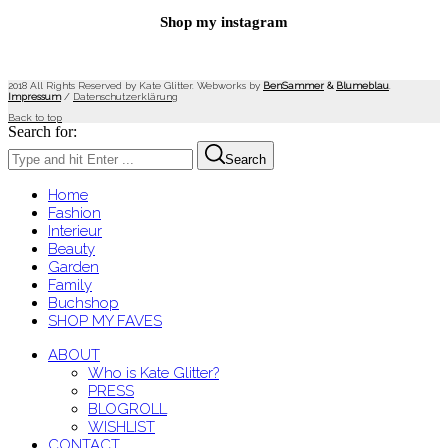
Shop my instagram
2018 All Rights Reserved by Kate Glitter. Webworks by
BenSammer
&
Blumeblau
.
Impressum
/
Datenschutzerklärung
Back to top
Search for:
Search
Home
Fashion
Interieur
Beauty
Garden
Family
Buchshop
SHOP MY FAVES
ABOUT
Who is Kate Glitter?
PRESS
BLOGROLL
WISHLIST
CONTACT