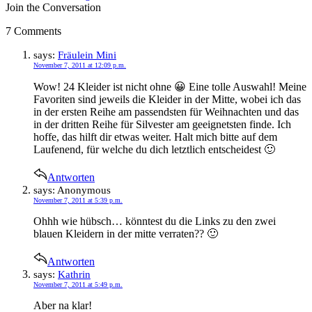
Join the Conversation
7 Comments
says:
Fräulein Mini
November 7, 2011 at 12:09 p.m.
Wow! 24 Kleider ist nicht ohne 😀 Eine tolle Auswahl! Meine
Favoriten sind jeweils die Kleider in der Mitte, wobei ich das
in der ersten Reihe am passendsten für Weihnachten und das
in der dritten Reihe für Silvester am geeignetsten finde. Ich
hoffe, das hilft dir etwas weiter. Halt mich bitte auf dem
Laufenend, für welche du dich letztlich entscheidest 🙂
Antworten
says:
Anonymous
November 7, 2011 at 5:39 p.m.
Ohhh wie hübsch… könntest du die Links zu den zwei
blauen Kleidern in der mitte verraten?? 🙂
Antworten
says:
Kathrin
November 7, 2011 at 5:49 p.m.
Aber na klar!