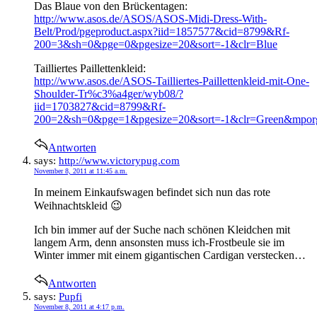
Das Blaue von den Brückentagen:
http://www.asos.de/ASOS/ASOS-Midi-Dress-With-
Belt/Prod/pgeproduct.aspx?iid=1857577&cid=8799&Rf-
200=3&sh=0&pge=0&pgesize=20&sort=-1&clr=Blue
Tailliertes Paillettenkleid:
http://www.asos.de/ASOS-Tailliertes-Paillettenkleid-mit-One-
Shoulder-Tr%c3%a4ger/wyb08/?
iid=1703827&cid=8799&Rf-
200=2&sh=0&pge=1&pgesize=20&sort=-1&clr=Green
Antworten
says:
http://www.victorypug.com
November 8, 2011 at 11:45 a.m.
In meinem Einkaufswagen befindet sich nun das rote
Weihnachtskleid 😉
Ich bin immer auf der Suche nach schönen Kleidchen mit
langem Arm, denn ansonsten muss ich-Frostbeule sie im
Winter immer mit einem gigantischen Cardigan verstecken…
Antworten
says:
Pupfi
November 8, 2011 at 4:17 p.m.