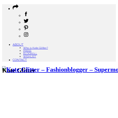
ABOUT
Who is Kate Glitter?
PRESS
BLOGROLL
WISHLIST
CONTACT
Kate Glitter