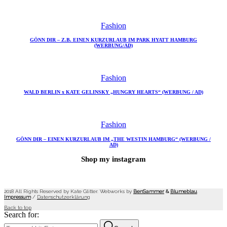
Fashion
GÖNN DIR – Z.B. EINEN KURZURLAUB IM PARK HYATT HAMBURG
(WERBUNG/AD)
Fashion
WALD BERLIN x KATE GELINSKY „HUNGRY HEARTS“ (WERBUNG / AD)
Fashion
GÖNN DIR – EINEN KURZURLAUB IM „THE WESTIN HAMBURG“ (WERBUNG /
AD)
Shop my instagram
2018 All Rights Reserved by Kate Glitter. Webworks by
BenSammer
&
Blumeblau
.
Impressum
/
Datenschutzerklärung
Back to top
Search for: