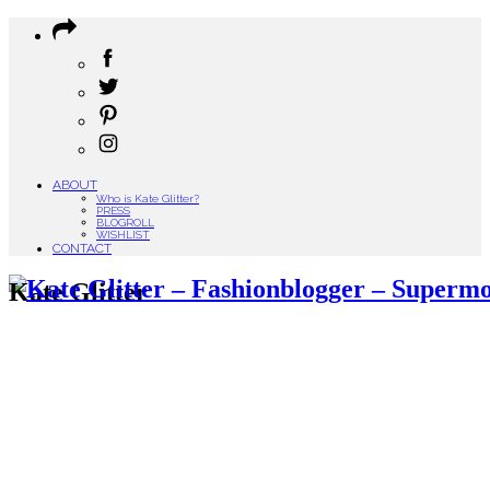
ABOUT
Who is Kate Glitter?
PRESS
BLOGROLL
WISHLIST
CONTACT
Kate Glitter