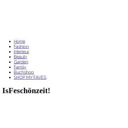
Home
Fashion
Interieur
Beauty
Garden
Family
Buchshop
SHOP MY FAVES
IsFeschönzeit!