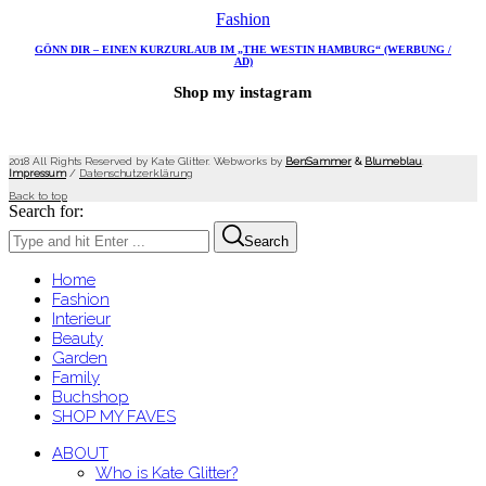
Fashion
GÖNN DIR – EINEN KURZURLAUB IM „THE WESTIN HAMBURG“ (WERBUNG /
AD)
Shop my instagram
2018 All Rights Reserved by Kate Glitter. Webworks by
BenSammer
&
Blumeblau
.
Impressum
/
Datenschutzerklärung
Back to top
Search for:
Search
Home
Fashion
Interieur
Beauty
Garden
Family
Buchshop
SHOP MY FAVES
ABOUT
Who is Kate Glitter?