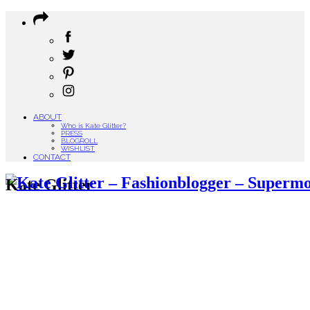
ABOUT
Who is Kate Glitter?
PRESS
BLOGROLL
WISHLIST
CONTACT
Kate Glitter