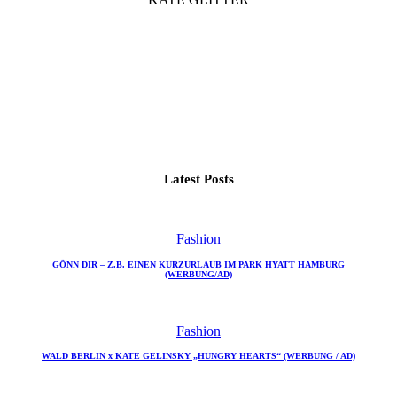
Latest Posts
Fashion
GÖNN DIR – Z.B. EINEN KURZURLAUB IM PARK HYATT HAMBURG
(WERBUNG/AD)
Fashion
WALD BERLIN x KATE GELINSKY „HUNGRY HEARTS“ (WERBUNG / AD)