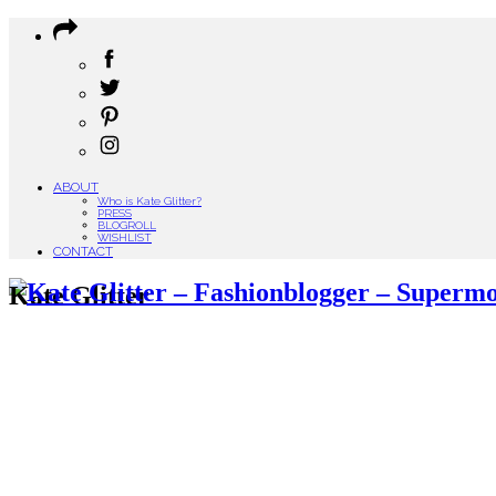
ABOUT
Who is Kate Glitter?
PRESS
BLOGROLL
WISHLIST
CONTACT
Kate Glitter