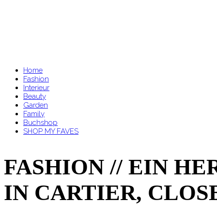
Home
Fashion
Interieur
Beauty
Garden
Family
Buchshop
SHOP MY FAVES
FASHION // EIN H
IN CARTIER, CLOS