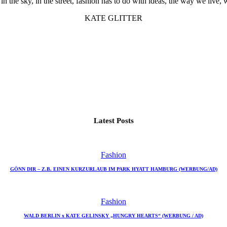
in the sky, in the street, fashion has to do with ideas, the way we live, 
KATE GLITTER
Latest Posts
Fashion
GÖNN DIR – Z.B. EINEN KURZURLAUB IM PARK HYATT HAMBURG (WERBUNG/AD)
Fashion
WALD BERLIN x KATE GELINSKY „HUNGRY HEARTS“ (WERBUNG / AD)