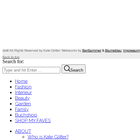
2018 All Rights Reserved by Kate Glitter. Webworks by
BenSammer
&
Blumeblau
.
Impressum
Back to top
Search for:
Search
Home
Fashion
Interieur
Beauty
Garden
Family
Buchshop
SHOP MY FAVES
ABOUT
Who is Kate Glitter?