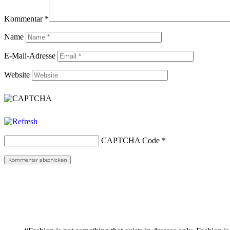
Kommentar
*
Name
E-Mail-Adresse
Website
CAPTCHA Code
*