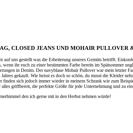
BAG, CLOSED JEANS UND MOHAIR PULLOVER
auf uns gestellt was die Erheiterung unseres Gemüts betrifft. Eiskonf
as, wenn ihr euch zu einer bestimmten Farbe bereits im Spätsommer ungl
ungen in Denim. Der navyblaue Mohair Pullover war mein letzter Fang
ahres gekauft. Wie heisst es doch so schön, du musst die Kleider neh
r finden sich jedoch immer wieder in meinem Schrank wie zum Beispiel
alles griffbereit, die perfekte Größe für jede Unternehmung und zu ei
merhimmel den ich gerne mit in den Herbst nehmen würde!