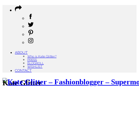
ABOUT
Who is Kate Glitter?
PRESS
BLOGROLL
WISHLIST
CONTACT
Kate Glitter