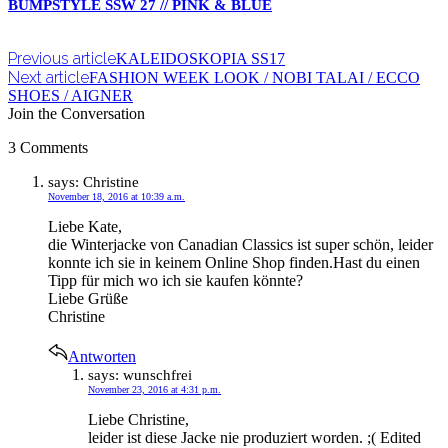
BUMPSTYLE SSW 27 // PINK & BLUE
Previous article
KALEIDOSKOPIA SS17
Next article
FASHION WEEK LOOK / NOBI TALAI / ECCO
SHOES / AIGNER
Join the Conversation
3 Comments
says:
Christine
November 18, 2016 at 10:39 a.m.
Liebe Kate,
die Winterjacke von Canadian Classics ist super schön, leider
konnte ich sie in keinem Online Shop finden.Hast du einen
Tipp für mich wo ich sie kaufen könnte?
Liebe Grüße
Christine
Antworten
says:
wunschfrei
November 23, 2016 at 4:31 p.m.
Liebe Christine,
leider ist diese Jacke nie produziert worden. ;( Edited