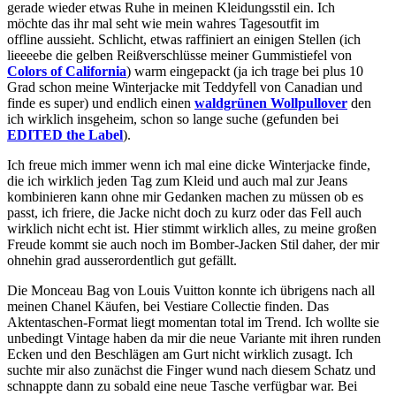
gerade wieder etwas Ruhe in meinen Kleidungsstil ein. Ich
möchte das ihr mal seht wie mein wahres Tagesoutfit im
offline aussieht. Schlicht, etwas raffiniert an einigen Stellen (ich
lieeeebe die gelben Reißverschlüsse meiner Gummistiefel von
Colors of California
) warm eingepackt (ja ich trage bei plus 10
Grad schon meine Winterjacke mit Teddyfell von Canadian und
finde es super) und endlich einen
waldgrünen Wollpullover
den
ich wirklich insgeheim, schon so lange suche (gefunden bei
EDITED the Label
).
Ich freue mich immer wenn ich mal eine dicke Winterjacke finde,
die ich wirklich jeden Tag zum Kleid und auch mal zur Jeans
kombinieren kann ohne mir Gedanken machen zu müssen ob es
passt, ich friere, die Jacke nicht doch zu kurz oder das Fell auch
wirklich nicht echt ist. Hier stimmt wirklich alles, zu meine großen
Freude kommt sie auch noch im Bomber-Jacken Stil daher, der mir
ohnehin grad ausserordentlich gut gefällt.
Die Monceau Bag von Louis Vuitton konnte ich übrigens nach all
meinen Chanel Käufen, bei Vestiare Collectie finden. Das
Aktentaschen-Format liegt momentan total im Trend. Ich wollte sie
unbedingt Vintage haben da mir die neue Variante mit ihren runden
Ecken und den Beschlägen am Gurt nicht wirklich zusagt. Ich
suchte mir also zunächst die Finger wund nach diesem Schatz und
schnappte dann zu sobald eine neue Tasche verfügbar war. Bei