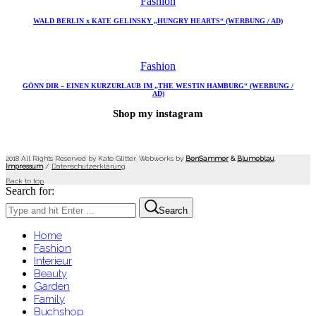
Fashion
WALD BERLIN x KATE GELINSKY „HUNGRY HEARTS“ (WERBUNG / AD)
Fashion
GÖNN DIR – EINEN KURZURLAUB IM „THE WESTIN HAMBURG“ (WERBUNG /
AD)
Shop my instagram
2018 All Rights Reserved by Kate Glitter. Webworks by
BenSammer
&
Blumeblau
.
Impressum
/
Datenschutzerklärung
Back to top
Search for:
Search
Home
Fashion
Interieur
Beauty
Garden
Family
Buchshop