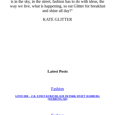
is in the sky, in the street, fashion has to do with ideas, the
way we live, what is happening, so eat Glitter for breakfast
and shine all day!“
KATE GLITTER
Latest Posts
Fashion
GÖNN DIR – Z.B. EINEN KURZURLAUB IM PARK HYATT HAMBURG
(WERBUNG/AD)